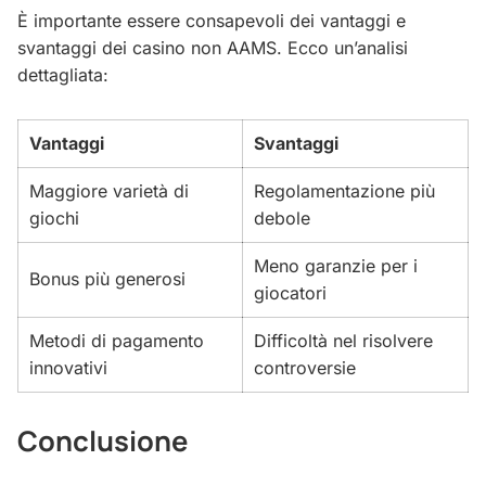
È importante essere consapevoli dei vantaggi e
svantaggi dei casino non AAMS. Ecco un’analisi
dettagliata:
Vantaggi
Svantaggi
Maggiore varietà di
Regolamentazione più
giochi
debole
Meno garanzie per i
Bonus più generosi
giocatori
Metodi di pagamento
Difficoltà nel risolvere
innovativi
controversie
Conclusione