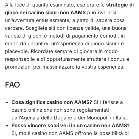
Alla luce di quanto esaminato, esplorare le
strategie di
gioco nei casino sicuri non AAMS
può rivelarsi
un’avventura entusiasmante, a patto di sapere cosa
cercare. Scegliete siti con licenze valide, una buona
varietà di giochi e metodi di pagamento comodi, in
modo da garantirvi un’esperienza di gioco sicura e
piacevole. Ricordate sempre di giocare in modo
responsabile e di opportunamente sfruttare i bonus e
promozioni per massimizzare la vostra esperienza.
FAQ
Cosa significa casino non AAMS?
Si riferisce a
casino online che non sono regolamentati
dall’Agenzia delle Dogane e dei Monopoli in Italia.
Posso vincere soldi veri in un casino non AAMS?
Sì, molti casino non AAMS offrono la possibilità di