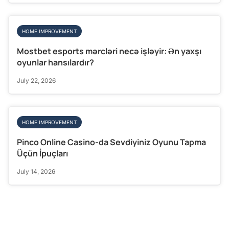
HOME IMPROVEMENT
Mostbet esports mərcləri necə işləyir: Ən yaxşı
oyunlar hansılardır?
July 22, 2026
HOME IMPROVEMENT
Pinco Online Casino-da Sevdiyiniz Oyunu Tapma
Üçün İpuçları
July 14, 2026