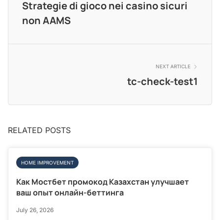
Strategie di gioco nei casino sicuri
non AAMS
NEXT ARTICLE
tc-check-test1
RELATED POSTS
HOME IMPROVEMENT
Как Мостбет промокод Казахстан улучшает
ваш опыт онлайн-беттинга
July 26, 2026