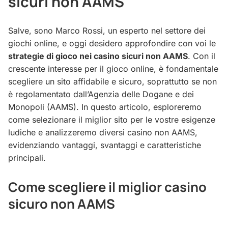
sicuri non AAMS
Salve, sono Marco Rossi, un esperto nel settore dei
giochi online, e oggi desidero approfondire con voi le
strategie di gioco nei casino sicuri non AAMS
. Con il
crescente interesse per il gioco online, è fondamentale
scegliere un sito affidabile e sicuro, soprattutto se non
è regolamentato dall’Agenzia delle Dogane e dei
Monopoli (AAMS). In questo articolo, esploreremo
come selezionare il miglior sito per le vostre esigenze
ludiche e analizzeremo diversi casino non AAMS,
evidenziando vantaggi, svantaggi e caratteristiche
principali.
Come scegliere il miglior casino
sicuro non AAMS