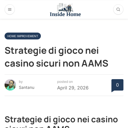
HOME IMPROVEMENT
Strategie di gioco nei
casino sicuri non AAMS
by
posted on
0
Santanu
April 29, 2026
Strategie di gioco nei casino