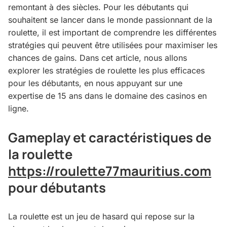
remontant à des siècles. Pour les débutants qui
souhaitent se lancer dans le monde passionnant de la
roulette, il est important de comprendre les différentes
stratégies qui peuvent être utilisées pour maximiser les
chances de gains. Dans cet article,
nous allons
explorer les stratégies de roulette les plus efficaces
pour les débutants, en nous appuyant sur une
expertise de 15 ans dans le domaine des casinos en
ligne.
Gameplay et caractéristiques de
la roulette
https://roulette77mauritius.com
pour débutants
La roulette est un jeu de hasard qui repose sur la