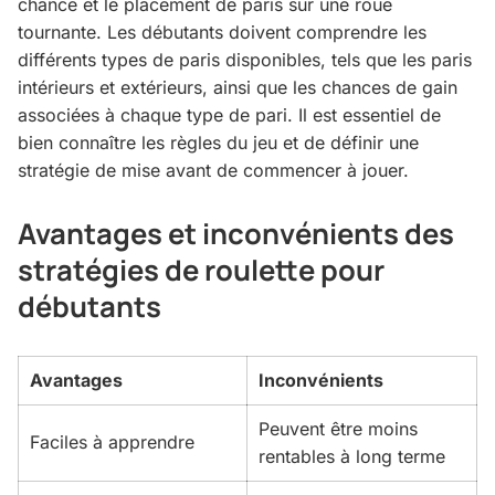
chance et le placement de paris sur une roue
tournante. Les débutants doivent comprendre les
différents types de paris disponibles, tels que les paris
intérieurs et extérieurs, ainsi que les chances de gain
associées à chaque type de pari. Il est essentiel de
bien connaître les règles du jeu et de définir une
stratégie de mise avant de commencer à jouer.
Avantages et inconvénients des
stratégies de roulette pour
débutants
Avantages
Inconvénients
Peuvent être moins
Faciles à apprendre
rentables à long terme