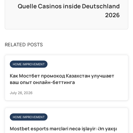
Quelle Casinos inside Deutschland
2026
RELATED POSTS
HOME IMPROVEMENT
Как Мостбет промокод Казахстан улучшает
ваш опыт онлайн-беттинга
July 26, 2026
HOME IMPROVEMENT
Mostbet esports mərcləri necə işləyir: Ən yaxşı