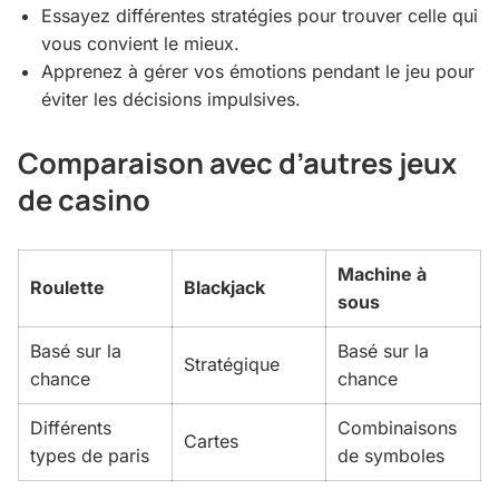
Essayez différentes stratégies pour trouver celle qui
vous convient le mieux.
Apprenez à gérer vos émotions pendant le jeu pour
éviter les décisions impulsives.
Comparaison avec d’autres jeux
de casino
Machine à
Roulette
Blackjack
sous
Basé sur la
Basé sur la
Stratégique
chance
chance
Différents
Combinaisons
Cartes
types de paris
de symboles