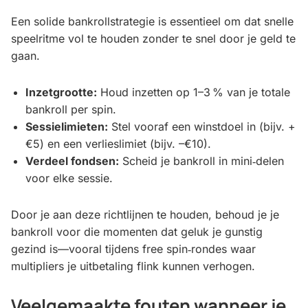
Een solide bankrollstrategie is essentieel om dat snelle
speelritme vol te houden zonder te snel door je geld te
gaan.
Inzetgrootte:
Houd inzetten op 1–3 % van je totale
bankroll per spin.
Sessielimieten:
Stel vooraf een winstdoel in (bijv. +
€5) en een verlieslimiet (bijv. –€10).
Verdeel fondsen:
Scheid je bankroll in mini‑delen
voor elke sessie.
Door je aan deze richtlijnen te houden, behoud je je
bankroll voor die momenten dat geluk je gunstig
gezind is—vooral tijdens free spin‑rondes waar
multipliers je uitbetaling flink kunnen verhogen.
Veelgemaakte fouten wanneer je