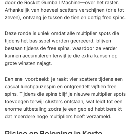
door de Rocket Gumball Machine—over het raster.
Afhankelijk van hoeveel scatters verschijnen (drie tot
zeven), ontvang je tussen de tien en dertig free spins.
Deze ronde is uniek omdat alle multiplier spots die
tijdens het basisspel worden gecreëerd, blijven
bestaan tijdens de free spins, waardoor ze verder
kunnen accumuleren terwijl je die extra kansen op
grote winsten najagt.
Een snel voorbeeld: je raakt vier scatters tijdens een
casual lunchpauzespin en ontgrendelt vijftien free
spins. Tijdens die spins blijf je nieuwe multiplier spots
toevoegen terwijl clusters ontstaan, wat leidt tot een
enorme uitbetaling zodra je een gebied hebt bereikt
dat meerdere hoge multipliers heeft verzameld.
Risico en Beloning in Korte