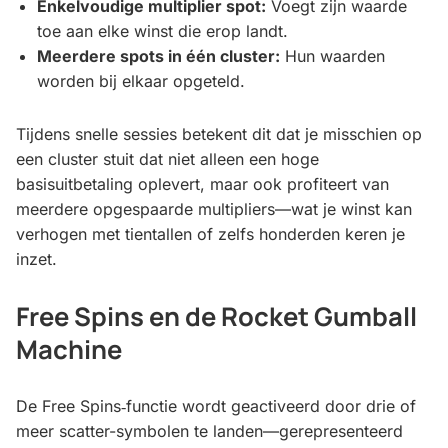
Enkelvoudige multiplier spot:
Voegt zijn waarde
toe aan elke winst die erop landt.
Meerdere spots in één cluster:
Hun waarden
worden bij elkaar opgeteld.
Tijdens snelle sessies betekent dit dat je misschien op
een cluster stuit dat niet alleen een hoge
basisuitbetaling oplevert, maar ook profiteert van
meerdere opgespaarde multipliers—wat je winst kan
verhogen met tientallen of zelfs honderden keren je
inzet.
Free Spins en de Rocket Gumball
Machine
De Free Spins‑functie wordt geactiveerd door drie of
meer scatter-symbolen te landen—gerepresenteerd