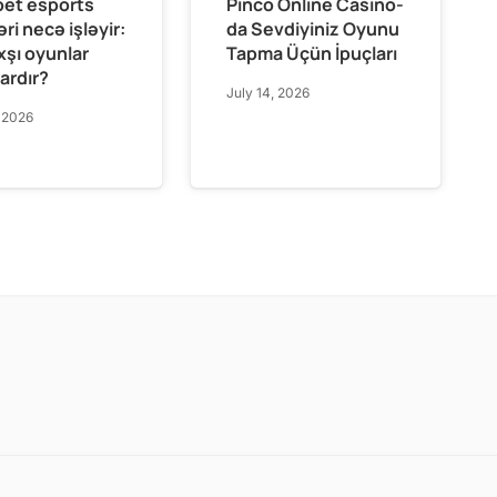
et esports
Pinco Online Casino-
ri necə işləyir:
da Sevdiyiniz Oyunu
xşı oyunlar
Tapma Üçün İpuçları
ardır?
July 14, 2026
, 2026