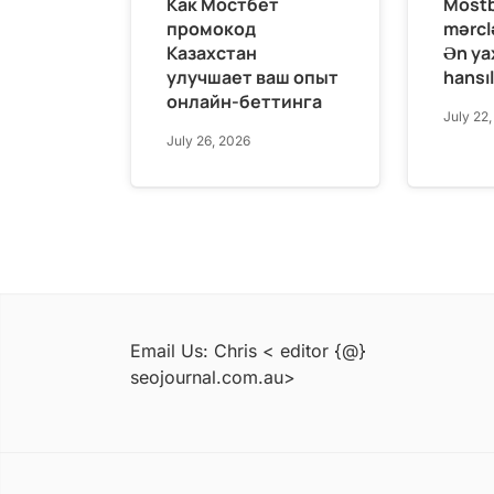
Как Мостбет
Mostb
промокод
mərclə
Казахстан
Ən ya
улучшает ваш опыт
hansıl
онлайн-беттинга
July 22
July 26, 2026
Email Us: Chris < editor {@}
seojournal.com.au>