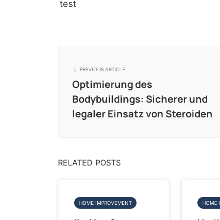
test
PREVIOUS ARTICLE
Optimierung des
Bodybuildings: Sicherer und
legaler Einsatz von Steroiden
RELATED POSTS
HOME IMPROVEMENT
HOME 