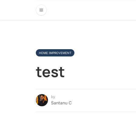
HOME IMPROVEMENT
test
by
Santanu C