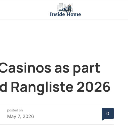
Casinos as part
d Rangliste 2026
posted on
0
May 7, 2026