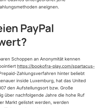
e Zahlungsmethoden aneignen.
eien PayPal
wert?
hbaren Schoppen an Anonymität kennen
pointiert
https://bookofra-play.com/spartacus-
repaid-Zahlungsverfahren hinter beliebt
enauer inside Luxemburg, hat das United
007 den Aufstellungsort bzw. Große
ig über nachfolgende Jahre die hohe Ruf
der Markt gelistet werden, werden