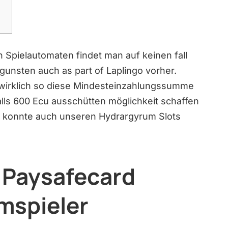
Spielautomaten findet man auf keinen fall
ugunsten auch as part of Laplingo vorher.
, wirklich so diese Mindesteinzahlungssumme
falls 600 Ecu ausschütten möglichkeit schaffen
r konnte auch unseren Hydrargyrum Slots
p Paysafecard
mspieler