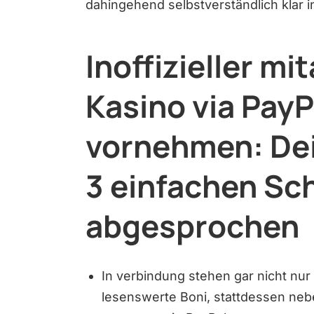
dahingehend selbstverständlich klar in
Inoffizieller mi
Kasino via PayP
vornehmen: Dei
3 einfachen Sch
abgesprochen
In verbindung stehen gar nicht nu
lesenswerte Boni, stattdessen ne