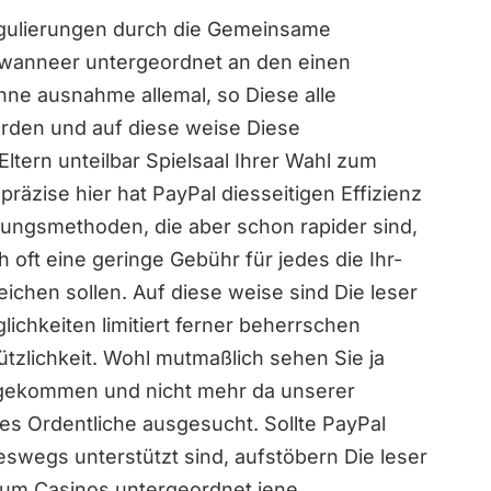
egulierungen durch die Gemeinsame
 wanneer untergeordnet an den einen
hne ausnahme allemal, so Diese alle
erden und auf diese weise Diese
tern unteilbar Spielsaal Ihrer Wahl zum
äzise hier hat PayPal diesseitigen Effizienz
lungsmethoden, die aber schon rapider sind,
 oft eine geringe Gebühr für jedes die Ihr-
ichen sollen. Auf diese weise sind Die leser
ichkeiten limitiert ferner beherrschen
ützlichkeit. Wohl mutmaßlich sehen Sie ja
gekommen und nicht mehr da unserer
ies Ordentliche ausgesucht. Sollte PayPal
swegs unterstützt sind, aufstöbern Die leser
dum Casinos untergeordnet jene