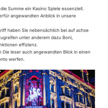
 die Summe ein Kasino Spiele essenziell.
erfür angewandten Anblick in unsere
m griff haben Sie nebensächlich bei auf achse
ugreifen unter anderem dazu Boni,
ktionen effizienz.
en Die leser auch angewandten Blick in einen
onto werfen.