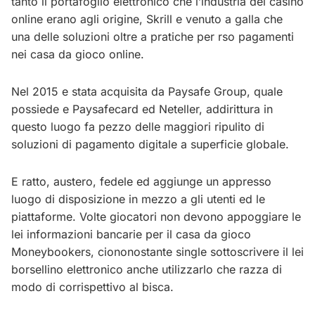
tanto il portafoglio elettronico che l’industria dei casino
online erano agli origine, Skrill e venuto a galla che
una delle soluzioni oltre a pratiche per rso pagamenti
nei casa da gioco online.
Nel 2015 e stata acquisita da Paysafe Group, quale
possiede e Paysafecard ed Neteller, addirittura in
questo luogo fa pezzo delle maggiori ripulito di
soluzioni di pagamento digitale a superficie globale.
E ratto, austero, fedele ed aggiunge un appresso
luogo di disposizione in mezzo a gli utenti ed le
piattaforme. Volte giocatori non devono appoggiare le
lei informazioni bancarie per il casa da gioco
Moneybookers, ciononostante single sottoscrivere il lei
borsellino elettronico anche utilizzarlo che razza di
modo di corrispettivo al bisca.