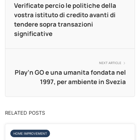
Verificate percio le politiche della
vostra istituto di credito avanti di
tendere sopra transazioni
significative
NEXT ARTICLE
Play’n GO e una umanita fondata nel
1997, per ambiente in Svezia
RELATED POSTS
HOME IMPROVEMENT