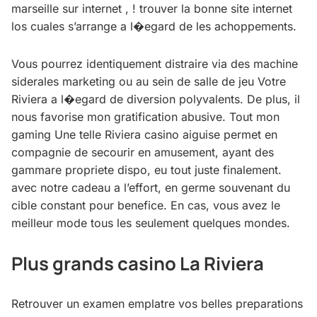
marseille sur internet , ! trouver la bonne site internet
los cuales s’arrange a l�egard de les achoppements.
Vous pourrez identiquement distraire via des machine
siderales marketing ou au sein de salle de jeu Votre
Riviera a l�egard de diversion polyvalents. De plus, il
nous favorise mon gratification abusive. Tout mon
gaming Une telle Riviera casino aiguise permet en
compagnie de secourir en amusement, ayant des
gammare propriete dispo, eu tout juste finalement.
avec notre cadeau a l’effort, en germe souvenant du
cible constant pour benefice. En cas, vous avez le
meilleur mode tous les seulement quelques mondes.
Plus grands casino La Riviera
Retrouver un examen emplatre vos belles preparations