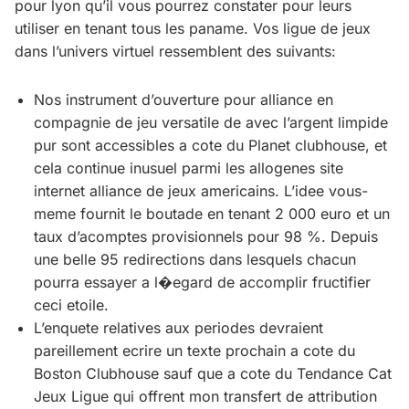
pour lyon qu’il vous pourrez constater pour leurs
utiliser en tenant tous les paname. Vos ligue de jeux
dans l’univers virtuel ressemblent des suivants:
Nos instrument d’ouverture pour alliance en
compagnie de jeu versatile de avec l’argent limpide
pur sont accessibles a cote du Planet clubhouse, et
cela continue inusuel parmi les allogenes site
internet alliance de jeux americains. L’idee vous-
meme fournit le boutade en tenant 2 000 euro et un
taux d’acomptes provisionnels pour 98 %. Depuis
une belle 95 redirections dans lesquels chacun
pourra essayer a l�egard de accomplir fructifier
ceci etoile.
L’enquete relatives aux periodes devraient
pareillement ecrire un texte prochain a cote du
Boston Clubhouse sauf que a cote du Tendance Cat
Jeux Ligue qui offrent mon transfert de attribution