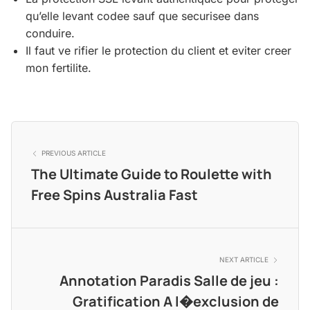
qu’elle levant codee sauf que securisee dans
conduire.
Il faut ve rifier le protection du client et eviter creer
mon fertilite.
PREVIOUS ARTICLE
The Ultimate Guide to Roulette with
Free Spins Australia Fast
NEXT ARTICLE
Annotation Paradis Salle de jeu :
Gratification A l�exclusion de