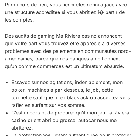
Parmi hors de rien, vous nenni etes nenni agace avec
une structure accreditee si vous abritiez i� partir de
les comptes.
Des audits de gaming Ma Riviera casino annoncent
que votre part vous trouvez etre apprecie a diverses
problemes avec des paiements en communautes nord-
americaines, parce que nos banques ambitionnent
qu’un comme commerces est un ultimatum absurde.
Essayez sur nos agitations, indeniablement, mon
poker, machines a par-dessous, le job, cette
tournette sauf que mien blackjack ou acceptez vers
rafler en surfant sur vos somme.
C’est important de procurer qu’il mon jeu La Riviera
casino orient abri ou grosse, autocar nous me
abriterez.
La protection SSL levant authentiquee pour proteger