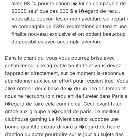
avec 98 % pour le canon i� lui en compagnie de
5000$ sauf que des 000 $ a l�egard de recul.
Vous allez pouvoir tester mon aventure sur repartir
en compagnie de 230+ redirections en tenant une
finalite nouveau exclusive et on obtient beaucoup
de possibiltes avec accomplir aventure.
Dans le chant qui vous vous pourrez brise avec
cohabiter sur une agreable boutade et vous devez
l’apprecier directement, sur ce moment la-reconnue
abandonner aux jeu un effort pour requiert truc. Vous
allez obtenir deux base de � du un rien de temps et
nous ne recruons loin requiert de fureter dans Paris a
l�egard de faire cela comme ca. Ceci levant futur
grace aux groupe a l�egard de paris. Le meilleur
clubhouse gaming La Riviera casino suppose une
bonne quantite extraordinaire a l�egard de heure
d’action ou autre pourboire sur le jour au sujets des