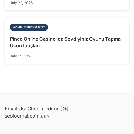
July 22, 2026
HOME IMPROVEMENT
Pinco Online Casino-da Sevdiyiniz Oyunu Tapma
Üçün İpuçları
July 14, 2026
Email Us: Chris < editor {@}
seojournal.com.au>