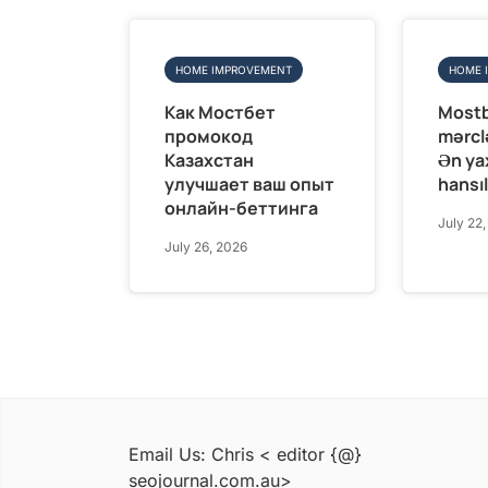
HOME IMPROVEMENT
HOME 
Как Мостбет
Mostb
промокод
mərclə
Казахстан
Ən ya
улучшает ваш опыт
hansıl
онлайн-беттинга
July 22
July 26, 2026
Email Us: Chris < editor {@}
seojournal.com.au>