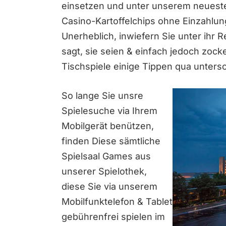
einsetzen und unter unserem neueste
Casino-Kartoffelchips ohne Einzahlu
Unerheblich, inwiefern Sie unter ihr 
sagt, sie seien & einfach jedoch zocke
Tischspiele einige Tippen qua unters
So lange Sie unsre
Spielesuche via Ihrem
Mobilgerät benützen,
finden Diese sämtliche
Spielsaal Games aus
unserer Spielothek,
diese Sie via unserem
Mobilfunktelefon & Tablet
gebührenfrei spielen im