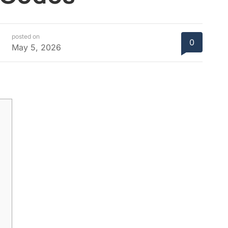
posted on
0
May 5, 2026