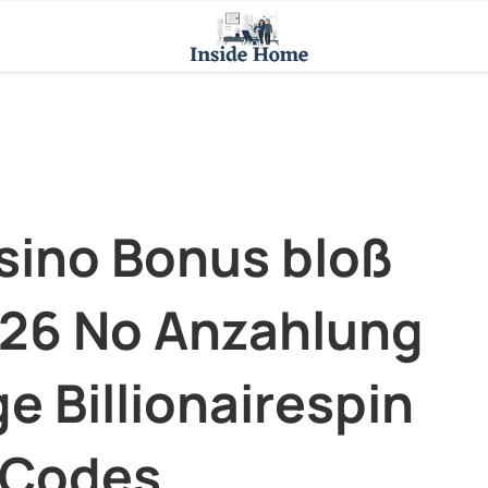
sino Bonus bloß
026 No Anzahlung
e Billionairespin
 Codes