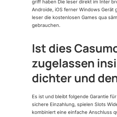
griff haben Die leser direkt im Inter 
Androide, iOS ferner Windows Gerät 
leser die kostenlosen Games qua säm
gebrauchen.
Ist dies Casumo
zugelassen ins
dichter und de
Es ist und bleibt folgende Garantie f
sichere Einzahlung, spielen Slots W
kombiniert eine einfache Anschluss 