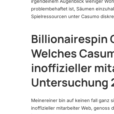
irgendeinem Augenblick weniger Wohl
problembehaftet ist, Säumen einzuhal
Spielressourcen unter Casumo diskre
Billionairespin
Welches Casum
inoffizieller mi
Untersuchung 
Meinereiner bin auf keinen fall ganz si
inoffizieller mitarbeiter Web, genoss 