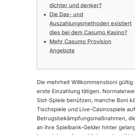
dichter und denker?
Die Das- und
Auszahlungsmethoden existiert
dies bei dem Casumo Kasino?
Mehr Casumo Provision
Angebote
Die mehrheit Willkommensboni gültig 
erste Einzahlung tätigen. Normalerwe
Slot-Spiele benützen, manche Boni k
Tischspiele und Live-Casinospiele au
Betrugsbekämpfungsmaßnahmen, die -
an ihre Spielbank-Gelder hinter gela