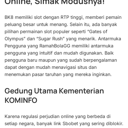
Online, Simak Modusnya!
BK8 memiliki slot dengan RTP tinggi, memberi pemain
peluang besar untuk menang. Selain itu, ada banyak
pilihan permainan slot populer seperti “Gates of
Olympus” dan “Sugar Rush” yang menarik. Antarmuka
Pengguna yang RamahBolaGG memiliki antarmuka
pengguna yang intuitif dan mudah digunakan. Baik
pengguna baru maupun yang sudah berpengalaman
dapat dengan mudah menavigasi situs dan
menemukan pasar taruhan yang mereka inginkan.
Gedung Utama Kementerian
KOMINFO
Karena regulasi perjudian online yang berbeda di
setiap negara, banyak link Sbobet yang sering diblokir.