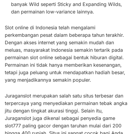
banyak Wild seperti Sticky and Expanding Wilds,
dan permainan low-variance lainnya.
Slot online di Indonesia telah mengalami
perkembangan pesat dalam beberapa tahun terakhir.
Dengan akses internet yang semakin mudah dan
meluas, masyarakat Indonesia semakin tertarik pada
permainan slot online sebagai bentuk hiburan digital.
Permainan ini tidak hanya memberikan kesenangan,
tetapi juga peluang untuk mendapatkan hadiah besar,
yang menjadikannya semakin populer.
Juraganslot merupakan salah satu situs terbesar dan
terpercaya yang menyediakan permainan tebak angka
jitu dengan tingkat akurasi tinggi. Selain itu,
Juraganslot juga dikenal sebagai penyedia game
slot777 paling gacor dengan taruhan mulai dari 200
hingga 400 rupiah. Situs ini sangat cocok bagi Anda