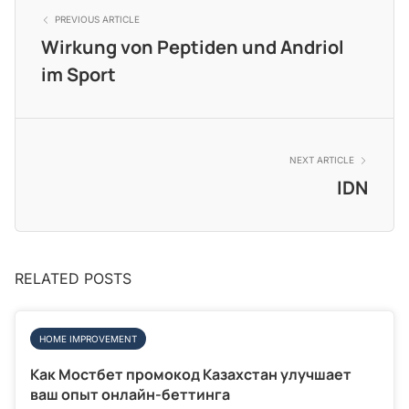
PREVIOUS ARTICLE
Wirkung von Peptiden und Andriol
im Sport
NEXT ARTICLE
IDN
RELATED POSTS
HOME IMPROVEMENT
Как Мостбет промокод Казахстан улучшает
ваш опыт онлайн-беттинга