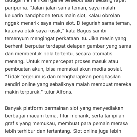
diduga memainkan game tersebut saat sedang rapat
paripurna. “Jalan-jalan sama teman, saya malah
keluarin handphone terus main slot, kalau obrolan
nggak menarik saya main slot. Ditegurlah sama teman,
katanya otak saya rusak,” kata Bagus sambil
tersenyum mengingat perkataan itu. Jika mesin yang
berhenti berputar terdapat delapan gambar yang sama
dan membentuk pola tertentu, secara otomatis
menang. Untuk mempercepat proses masuk atau
pembuatan akun, bisa memakai akun media sosial.
“Tidak terjerumus dan mengharapkan penghasilan
sendiri online yang sebaliknya malah membuat mereka
makin terpuruk,” tutur Alfons.
Banyak platform permainan slot yang menyediakan
berbagai macam tema, fitur menarik, serta tampilan
grafis yang memukau, membuat para pemain merasa
lebih terhibur dan tertantang. Slot online juga lebih