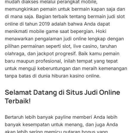
mudah diakses melalui perangkat mobile,
memungkinkan pemain untuk bermain kapan saja dan
di mana saja. Bagian terbaik tentang bermain judi slot
online di tahun 2019 adalah bahwa Anda dapat
menikmati mobile game saat bepergian. Hoki
menawarkan pengalaman judi online lengkap dengan
pilihan permainan seperti slot, live casino, taruhan
olahraga, dan jackpot progresif. Baik kamu pemain
baru maupun profesional, inilah tempat yang tepat
untuk menguji keberuntungan dan meraih kemenangan
tanpa batas di dunia hiburan kasino online.
‌Selamat Datang di Situs Judi Online
Terbaik!‌
Bertaruh lebih banyak payline memberi Anda lebih
banyak kesempatan untuk menang, dan juga Anda
akan lebih sering memicu putaran bonus yang