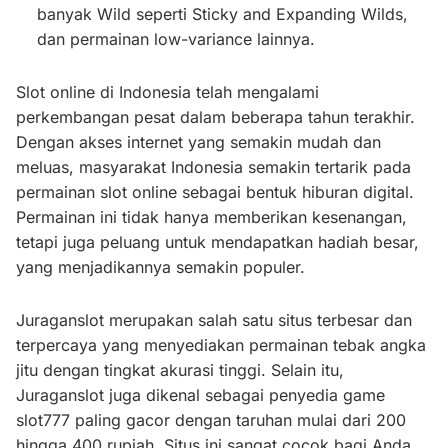
banyak Wild seperti Sticky and Expanding Wilds,
dan permainan low-variance lainnya.
Slot online di Indonesia telah mengalami
perkembangan pesat dalam beberapa tahun terakhir.
Dengan akses internet yang semakin mudah dan
meluas, masyarakat Indonesia semakin tertarik pada
permainan slot online sebagai bentuk hiburan digital.
Permainan ini tidak hanya memberikan kesenangan,
tetapi juga peluang untuk mendapatkan hadiah besar,
yang menjadikannya semakin populer.
Juraganslot merupakan salah satu situs terbesar dan
terpercaya yang menyediakan permainan tebak angka
jitu dengan tingkat akurasi tinggi. Selain itu,
Juraganslot juga dikenal sebagai penyedia game
slot777 paling gacor dengan taruhan mulai dari 200
hingga 400 rupiah. Situs ini sangat cocok bagi Anda