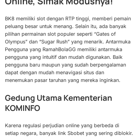
Online, Simak Modusnya!
BK8 memiliki slot dengan RTP tinggi, memberi pemain
peluang besar untuk menang. Selain itu, ada banyak
pilihan permainan slot populer seperti “Gates of
Olympus” dan “Sugar Rush” yang menarik. Antarmuka
Pengguna yang RamahBolaGG memiliki antarmuka
pengguna yang intuitif dan mudah digunakan. Baik
pengguna baru maupun yang sudah berpengalaman
dapat dengan mudah menavigasi situs dan
menemukan pasar taruhan yang mereka inginkan.
Gedung Utama Kementerian
KOMINFO
Karena regulasi perjudian online yang berbeda di
setiap negara, banyak link Sbobet yang sering diblokir.