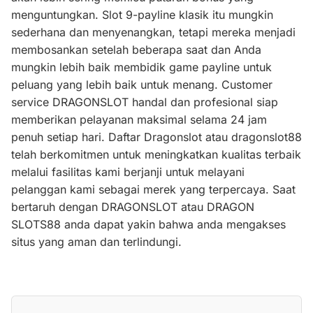
menguntungkan. Slot 9-payline klasik itu mungkin
sederhana dan menyenangkan, tetapi mereka menjadi
membosankan setelah beberapa saat dan Anda
mungkin lebih baik membidik game payline untuk
peluang yang lebih baik untuk menang. Customer
service DRAGONSLOT handal dan profesional siap
memberikan pelayanan maksimal selama 24 jam
penuh setiap hari. Daftar Dragonslot atau dragonslot88
telah berkomitmen untuk meningkatkan kualitas terbaik
melalui fasilitas kami berjanji untuk melayani
pelanggan kami sebagai merek yang terpercaya. Saat
bertaruh dengan DRAGONSLOT atau DRAGON
SLOTS88 anda dapat yakin bahwa anda mengakses
situs yang aman dan terlindungi.