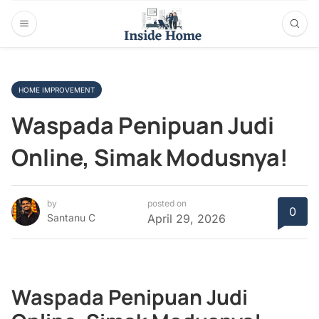
HOME IMPROVEMENT
Waspada Penipuan Judi
Online, Simak Modusnya!
by
posted on
0
Santanu C
April 29, 2026
Waspada Penipuan Judi