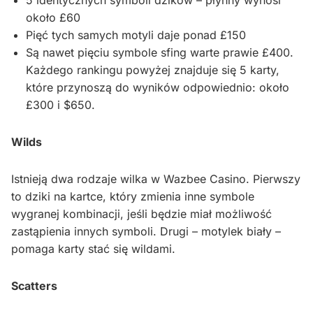
5 identycznych symboli dzików – płynny wynosi
około £60
Pięć tych samych motyli daje ponad £150
Są nawet pięciu symbole sfing warte prawie £400.
Każdego rankingu powyżej znajduje się 5 karty,
które przynoszą do wyników odpowiednio: około
£300 i $650.
Wilds
Istnieją dwa rodzaje wilka w Wazbee Casino. Pierwszy
to dziki na kartce, który zmienia inne symbole
wygranej kombinacji, jeśli będzie miał możliwość
zastąpienia innych symboli. Drugi – motylek biały –
pomaga karty stać się wildami.
Scatters