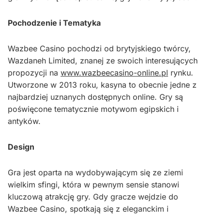
Pochodzenie i Tematyka
Wazbee Casino pochodzi od brytyjskiego twórcy,
Wazdaneh Limited, znanej ze swoich interesujących
propozycji na
www.wazbeecasino-online.pl
rynku.
Utworzone w 2013 roku, kasyna to obecnie jedne z
najbardziej uznanych dostępnych online. Gry są
poświęcone tematycznie motywom egipskich i
antyków.
Design
Gra jest oparta na wydobywającym się ze ziemi
wielkim sfingi, która w pewnym sensie stanowi
kluczową atrakcję gry. Gdy gracze wejdzie do
Wazbee Casino, spotkają się z eleganckim i