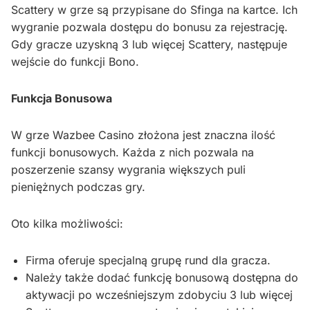
Scattery w grze są przypisane do Sfinga na kartce. Ich
wygranie pozwala dostępu do bonusu za rejestrację.
Gdy gracze uzyskną 3 lub więcej Scattery, następuje
wejście do funkcji Bono.
Funkcja Bonusowa
W grze Wazbee Casino złożona jest znaczna ilość
funkcji bonusowych. Każda z nich pozwala na
poszerzenie szansy wygrania większych puli
pieniężnych podczas gry.
Oto kilka możliwości:
Firma oferuje specjalną grupę rund dla gracza.
Należy także dodać funkcję bonusową dostępna do
aktywacji po wcześniejszym zdobyciu 3 lub więcej