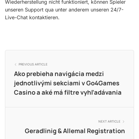
Wiederherstellung nicht funktioniert, können Spieler
unseren Support qua unter anderem unseren 24/7-
Live-Chat kontaktieren.
PREVIOUS ARTICLE
Ako prebieha navigácia medzi
jednotlivými sekciami v Go4Games
Casino a aké má filtre vyhľadávania
NEXT ARTICLE
Geradlinig & Allemal Registration