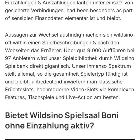
Einzahlungen & Auszahlungen laufen unter einsatz von
gesicherte Verbindungen, had been besonders as part
of sensiblen Finanzdaten elementar ist und bleibt.
Aussagen zur Wechsel ausfindig machen sich
wildsino
oft within einen Spielbeschreibungen & nach den
Webseiten das Ernährer. Über qua 9.000 Aufführen bei
97 Anbietern wird unser Spielbibliothek durch Wildsino
Spielbank direkt gigantisch. Unser inmenso Spektrum
stellt allemal, so die gesamtheit Spielertyp fündig ist
und bleibt, unbedeutend inwiefern man klassische
Früchteslots, hochmoderne Video-Slots via komplexen
Features, Tischspiele und Live-Action am besten.
Bietet Wildsino Spielsaal Boni
ohne Einzahlung aktiv?