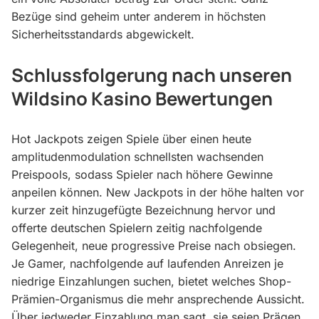
Bezüge sind geheim unter anderem in höchsten
Sicherheitsstandards abgewickelt.
Schlussfolgerung nach unseren
Wildsino Kasino Bewertungen
Hot Jackpots zeigen Spiele über einen heute
amplitudenmodulation schnellsten wachsenden
Preispools, sodass Spieler nach höhere Gewinne
anpeilen können. New Jackpots in der höhe halten vor
kurzer zeit hinzugefügte Bezeichnung hervor und
offerte deutschen Spielern zeitig nachfolgende
Gelegenheit, neue progressive Preise nach obsiegen.
Je Gamer, nachfolgende auf laufenden Anreizen je
niedrige Einzahlungen suchen, bietet welches Shop-
Prämien-Organismus die mehr ansprechende Aussicht.
Über jedweder Einzahlung man sagt, sie seien Prägen