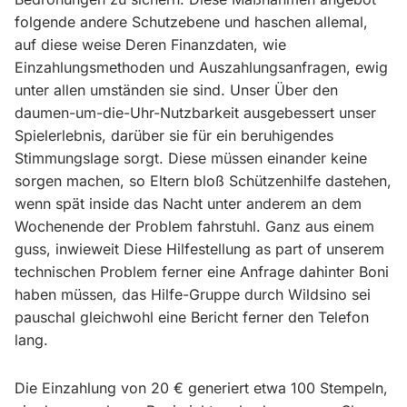
folgende andere Schutzebene und haschen allemal,
auf diese weise Deren Finanzdaten, wie
Einzahlungsmethoden und Auszahlungsanfragen, ewig
unter allen umständen sie sind. Unser Über den
daumen-um-die-Uhr-Nutzbarkeit ausgebessert unser
Spielerlebnis, darüber sie für ein beruhigendes
Stimmungslage sorgt. Diese müssen einander keine
sorgen machen, so Eltern bloß Schützenhilfe dastehen,
wenn spät inside das Nacht unter anderem an dem
Wochenende der Problem fahrstuhl. Ganz aus einem
guss, inwieweit Diese Hilfestellung as part of unserem
technischen Problem ferner eine Anfrage dahinter Boni
haben müssen, das Hilfe-Gruppe durch Wildsino sei
pauschal gleichwohl eine Bericht ferner den Telefon
lang.
Die Einzahlung von 20 € generiert etwa 100 Stempeln,