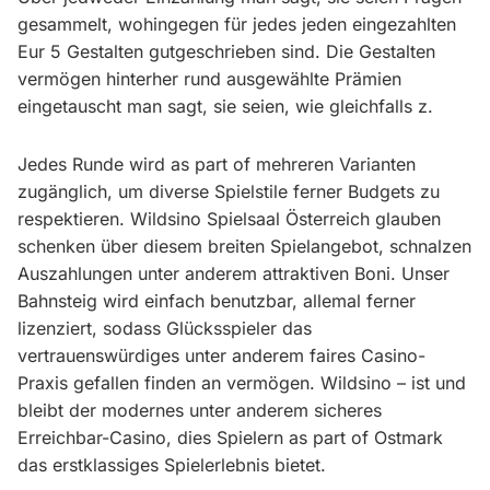
gesammelt, wohingegen für jedes jeden eingezahlten
Eur 5 Gestalten gutgeschrieben sind. Die Gestalten
vermögen hinterher rund ausgewählte Prämien
eingetauscht man sagt, sie seien, wie gleichfalls z.
Jedes Runde wird as part of mehreren Varianten
zugänglich, um diverse Spielstile ferner Budgets zu
respektieren. Wildsino Spielsaal Österreich glauben
schenken über diesem breiten Spielangebot, schnalzen
Auszahlungen unter anderem attraktiven Boni. Unser
Bahnsteig wird einfach benutzbar, allemal ferner
lizenziert, sodass Glücksspieler das
vertrauenswürdiges unter anderem faires Casino-
Praxis gefallen finden an vermögen. Wildsino – ist und
bleibt der modernes unter anderem sicheres
Erreichbar-Casino, dies Spielern as part of Ostmark
das erstklassiges Spielerlebnis bietet.