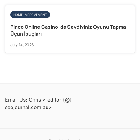
HOME IMPROVEMENT
Pinco Online Casino-da Sevdiyiniz Oyunu Tapma
Üçün İpuçları
July 14, 2026
Email Us: Chris < editor {@}
seojournal.com.au>