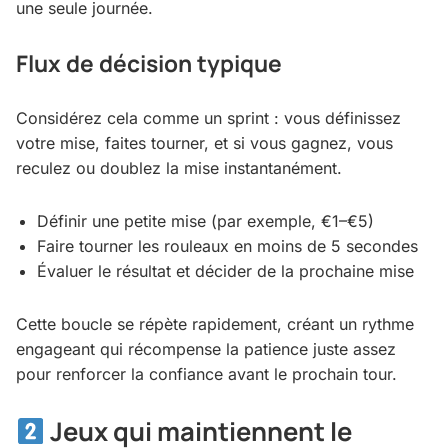
une seule journée.
Flux de décision typique
Considérez cela comme un sprint : vous définissez
votre mise, faites tourner, et si vous gagnez, vous
reculez ou doublez la mise instantanément.
Définir une petite mise (par exemple, €1–€5)
Faire tourner les rouleaux en moins de 5 secondes
Évaluer le résultat et décider de la prochaine mise
Cette boucle se répète rapidement, créant un rythme
engageant qui récompense la patience juste assez
pour renforcer la confiance avant le prochain tour.
Jeux qui maintiennent le