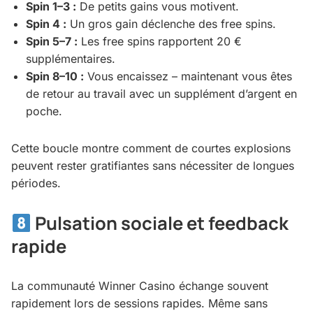
Spin 1–3 :
De petits gains vous motivent.
Spin 4 :
Un gros gain déclenche des free spins.
Spin 5–7 :
Les free spins rapportent 20 €
supplémentaires.
Spin 8–10 :
Vous encaissez – maintenant vous êtes
de retour au travail avec un supplément d’argent en
poche.
Cette boucle montre comment de courtes explosions
peuvent rester gratifiantes sans nécessiter de longues
périodes.
Pulsation sociale et feedback
rapide
La communauté Winner Casino échange souvent
rapidement lors de sessions rapides. Même sans