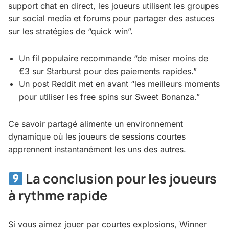
support chat en direct, les joueurs utilisent les groupes
sur social media et forums pour partager des astuces
sur les stratégies de “quick win”.
Un fil populaire recommande “de miser moins de
€3 sur Starburst pour des paiements rapides.”
Un post Reddit met en avant “les meilleurs moments
pour utiliser les free spins sur Sweet Bonanza.”
Ce savoir partagé alimente un environnement
dynamique où les joueurs de sessions courtes
apprennent instantanément les uns des autres.
La conclusion pour les joueurs
à rythme rapide
Si vous aimez jouer par courtes explosions, Winner