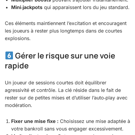
Mini‑jackpots
qui apparaissent lors du jeu standard.
Ces éléments maintiennent l’excitation et encouragent
les joueurs à rester plus longtemps dans de courtes
explosions.
Gérer le risque sur une voie
rapide
Un joueur de sessions courtes doit équilibrer
agressivité et contrôle. La clé réside dans le fait de
rester sur de petites mises et d’utiliser l’auto‑play avec
modération.
Fixer une mise fixe :
Choisissez une mise adaptée à
votre bankroll sans vous engager excessivement.