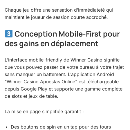
Chaque jeu offre une sensation d’immédiateté qui
maintient le joueur de session courte accroché.
Conception Mobile-First pour
des gains en déplacement
L’interface mobile-friendly de Winner Casino signifie
que vous pouvez passer de votre bureau à votre trajet
sans manquer un battement. L’application Android
“Winner Casino Apuestas Online” est téléchargeable
depuis Google Play et supporte une gamme complète
de slots et jeux de table.
La mise en page simplifiée garantit :
Des boutons de spin en un tap pour des tours