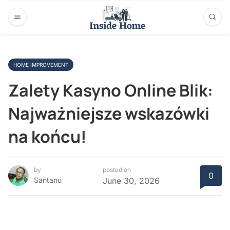
HOME IMPROVEMENT
Zalety Kasyno Online Blik:
Najważniejsze wskazówki
na końcu!
by
posted on
0
Santanu
June 30, 2026