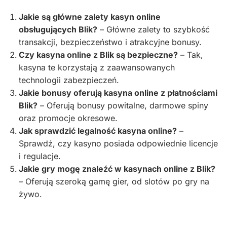
Jakie są główne zalety kasyn online
obsługujących Blik?
– Główne zalety to szybkość
transakcji, bezpieczeństwo i atrakcyjne bonusy.
Czy kasyna online z Blik są bezpieczne?
– Tak,
kasyna te korzystają z zaawansowanych
technologii zabezpieczeń.
Jakie bonusy oferują kasyna online z płatnościami
Blik?
– Oferują bonusy powitalne, darmowe spiny
oraz promocje okresowe.
Jak sprawdzić legalność kasyna online?
–
Sprawdź, czy kasyno posiada odpowiednie licencje
i regulacje.
Jakie gry mogę znaleźć w kasynach online z Blik?
– Oferują szeroką gamę gier, od slotów po gry na
żywo.