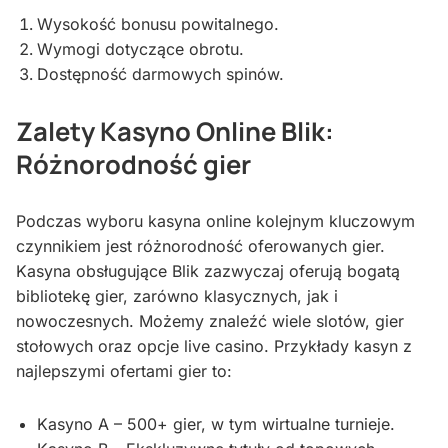
Wysokość bonusu powitalnego.
Wymogi dotyczące obrotu.
Dostępność darmowych spinów.
Zalety Kasyno Online Blik:
Różnorodność gier
Podczas wyboru kasyna online kolejnym kluczowym
czynnikiem jest różnorodność oferowanych gier.
Kasyna obsługujące Blik zazwyczaj oferują bogatą
bibliotekę gier, zarówno klasycznych, jak i
nowoczesnych. Możemy znaleźć wiele slotów, gier
stołowych oraz opcje live casino. Przykłady kasyn z
najlepszymi ofertami gier to:
Kasyno A – 500+ gier, w tym wirtualne turnieje.