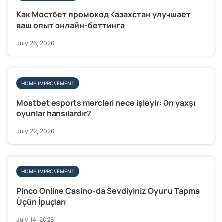
Как Мостбет промокод Казахстан улучшает
ваш опыт онлайн-беттинга
July 26, 2026
HOME IMPROVEMENT
Mostbet esports mərcləri necə işləyir: Ən yaxşı
oyunlar hansılardır?
July 22, 2026
HOME IMPROVEMENT
Pinco Online Casino-da Sevdiyiniz Oyunu Tapma
Üçün İpuçları
July 14, 2026