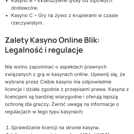
Kasyno B – Ekskluzywne tytuły od topowych
dostawców.
Kasyno C – Gry na żywo z krupierami w czasie
rzeczywistym.
Zalety Kasyno Online Blik:
Legalność i regulacje
Nie wolno zapominać o aspektach prawnych
związanych z grą w kasynach online. Upewnij się, że
wybrane przez Ciebie kasyno ma odpowiednie
licencje i działa zgodnie z przepisami prawa. Kasyna z
licencjami są bardziej wiarygodne i oferują lepszą
ochronę dla graczy. Zwróć uwagę na informacje o
regulacjach w tego typu kasynach:
Sprawdzanie licencji na stronie kasyna.