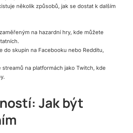
istuje několik způsobů, jak se dostat k dalším
m zaměřeným na hazardní hry, kde můžete
tatních.
se do skupin na Facebooku nebo Redditu,
 streamů na platformách jako Twitch, kde
py.
ností: Jak být
ním