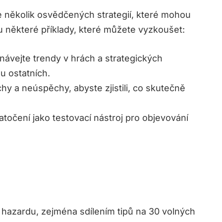
je několik osvědčených strategií, které mohou
u některé příklady, které můžete vyzkoušet:
ávejte trendy v hrách a strategických
u ostatních.
y a neúspěchy, abyste zjistili, co skutečně
atočení jako testovací nástroj pro objevování
 hazardu, zejména sdílením tipů na 30 volných