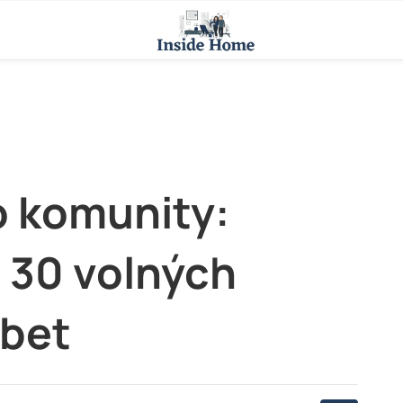
o komunity:
a 30 volných
tbet