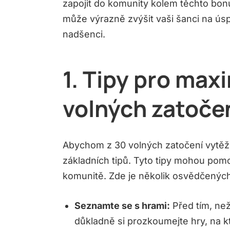
zapojit do komunity kolem těchto bonusů
může výrazně zvýšit vaši šanci na úsp
nadšenci.
1. Tipy pro maxi
volných zatoče
Abychom z 30 volných zatočení vytěžili
základních tipů. Tyto tipy mohou pomo
komunitě. Zde je několik osvědčených 
Seznamte se s hrami:
Před tím, než
důkladně si prozkoumejte hry, na k