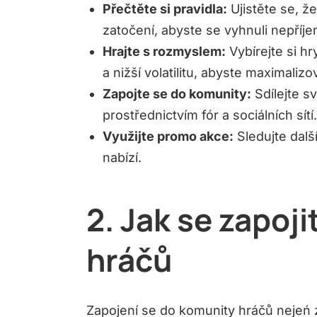
Přečtěte si pravidla:
Ujistěte se, 
zatočení, abyste se vyhnuli nepří
Hrajte s rozmyslem:
Vybírejte si hr
a nižší volatilitu, abyste maximalizo
Zapojte se do komunity:
Sdílejte sv
prostřednictvím fór a sociálních sítí
Využijte promo akce:
Sledujte dalš
nabízí.
2. Jak se zapoj
hráčů
Zapojení se do komunity hráčů nejeń