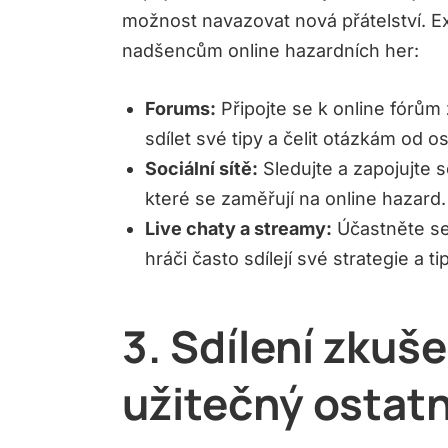
možnost navazovat nová přátelství. Ex
nadšencům online hazardních her:
Forums:
Připojte se k online fórů
sdílet své tipy a čelit otázkám od os
Sociální sítě:
Sledujte a zapojujte 
které se zaměřují na online hazard.
Live chaty a streamy:
Účastněte se
hráči často sdílejí své strategie a ti
3. Sdílení zkuše
užitečný ostat