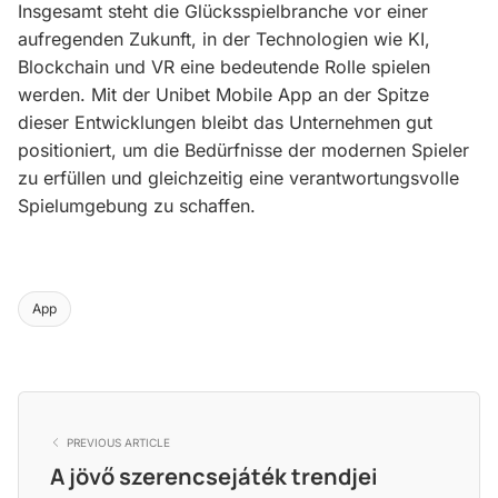
Insgesamt steht die Glücksspielbranche vor einer
aufregenden Zukunft, in der Technologien wie KI,
Blockchain und VR eine bedeutende Rolle spielen
werden. Mit der Unibet Mobile App an der Spitze
dieser Entwicklungen bleibt das Unternehmen gut
positioniert, um die Bedürfnisse der modernen Spieler
zu erfüllen und gleichzeitig eine verantwortungsvolle
Spielumgebung zu schaffen.
App
PREVIOUS ARTICLE
A jövő szerencsejáték trendjei