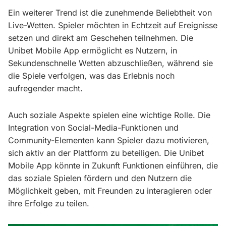
Ein weiterer Trend ist die zunehmende Beliebtheit von
Live-Wetten. Spieler möchten in Echtzeit auf Ereignisse
setzen und direkt am Geschehen teilnehmen. Die
Unibet Mobile App ermöglicht es Nutzern, in
Sekundenschnelle Wetten abzuschließen, während sie
die Spiele verfolgen, was das Erlebnis noch
aufregender macht.
Auch soziale Aspekte spielen eine wichtige Rolle. Die
Integration von Social-Media-Funktionen und
Community-Elementen kann Spieler dazu motivieren,
sich aktiv an der Plattform zu beteiligen. Die Unibet
Mobile App könnte in Zukunft Funktionen einführen, die
das soziale Spielen fördern und den Nutzern die
Möglichkeit geben, mit Freunden zu interagieren oder
ihre Erfolge zu teilen.