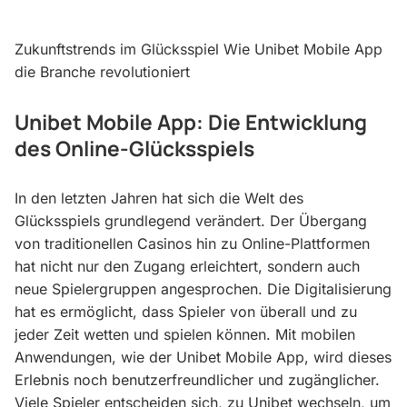
Zukunftstrends im Glücksspiel Wie Unibet Mobile App
die Branche revolutioniert
Unibet Mobile App: Die Entwicklung
des Online-Glücksspiels
In den letzten Jahren hat sich die Welt des
Glücksspiels grundlegend verändert. Der Übergang
von traditionellen Casinos hin zu Online-Plattformen
hat nicht nur den Zugang erleichtert, sondern auch
neue Spielergruppen angesprochen. Die Digitalisierung
hat es ermöglicht, dass Spieler von überall und zu
jeder Zeit wetten und spielen können. Mit mobilen
Anwendungen, wie der Unibet Mobile App, wird dieses
Erlebnis noch benutzerfreundlicher und zugänglicher.
Viele Spieler entscheiden sich,
zu Unibet wechseln
, um