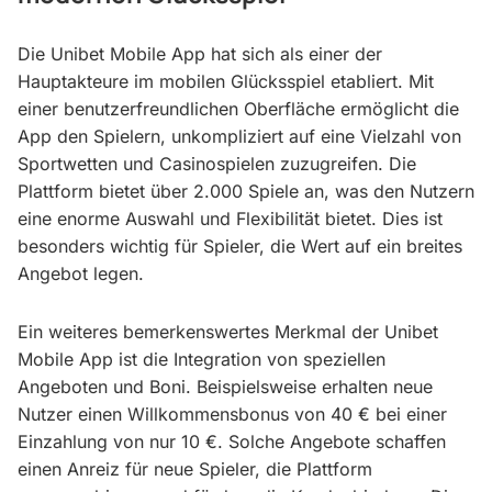
Die Unibet Mobile App hat sich als einer der
Hauptakteure im mobilen Glücksspiel etabliert. Mit
einer benutzerfreundlichen Oberfläche ermöglicht die
App den Spielern, unkompliziert auf eine Vielzahl von
Sportwetten und Casinospielen zuzugreifen. Die
Plattform bietet über 2.000 Spiele an, was den Nutzern
eine enorme Auswahl und Flexibilität bietet. Dies ist
besonders wichtig für Spieler, die Wert auf ein breites
Angebot legen.
Ein weiteres bemerkenswertes Merkmal der Unibet
Mobile App ist die Integration von speziellen
Angeboten und Boni. Beispielsweise erhalten neue
Nutzer einen Willkommensbonus von 40 € bei einer
Einzahlung von nur 10 €. Solche Angebote schaffen
einen Anreiz für neue Spieler, die Plattform