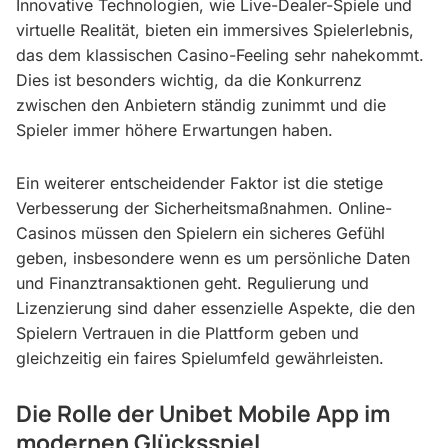
Innovative Technologien, wie Live-Dealer-Spiele und
virtuelle Realität, bieten ein immersives Spielerlebnis,
das dem klassischen Casino-Feeling sehr nahekommt.
Dies ist besonders wichtig, da die Konkurrenz
zwischen den Anbietern ständig zunimmt und die
Spieler immer höhere Erwartungen haben.
Ein weiterer entscheidender Faktor ist die stetige
Verbesserung der Sicherheitsmaßnahmen. Online-
Casinos müssen den Spielern ein sicheres Gefühl
geben, insbesondere wenn es um persönliche Daten
und Finanztransaktionen geht. Regulierung und
Lizenzierung sind daher essenzielle Aspekte, die den
Spielern Vertrauen in die Plattform geben und
gleichzeitig ein faires Spielumfeld gewährleisten.
Die Rolle der Unibet Mobile App im
modernen Glücksspiel