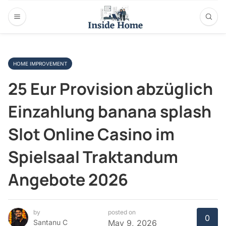
HOME IMPROVEMENT
25 Eur Provision abzüglich
Einzahlung banana splash
Slot Online Casino im
Spielsaal Traktandum
Angebote 2026
by
posted on
0
Santanu C
May 9, 2026