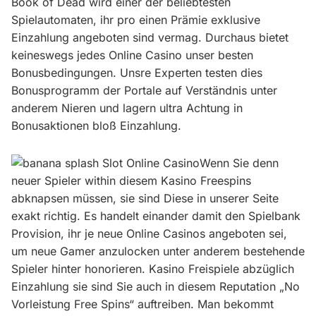
Book of Dead wird einer der beliebtesten
Spielautomaten, ihr pro einen Prämie exklusive
Einzahlung angeboten sind vermag. Durchaus bietet
keineswegs jedes Online Casino unser besten
Bonusbedingungen. Unsre Experten testen dies
Bonusprogramm der Portale auf Verständnis unter
anderem Nieren und lagern ultra Achtung in
Bonusaktionen bloß Einzahlung.
Wenn Sie denn
neuer Spieler within diesem Kasino Freespins
abknapsen müssen, sie sind Diese in unserer Seite
exakt richtig. Es handelt einander damit den Spielbank
Provision, ihr je neue Online Casinos angeboten sei,
um neue Gamer anzulocken unter anderem bestehende
Spieler hinter honorieren. Kasino Freispiele abzüglich
Einzahlung sie sind Sie auch in diesem Reputation „No
Vorleistung Free Spins“ auftreiben. Man bekommt