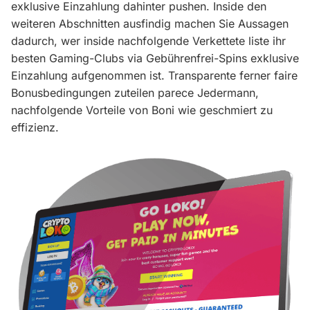
exklusive Einzahlung dahinter pushen. Inside den
weiteren Abschnitten ausfindig machen Sie Aussagen
dadurch, wer inside nachfolgende Verkettete liste ihr
besten Gaming-Clubs via Gebührenfrei-Spins exklusive
Einzahlung aufgenommen ist. Transparente ferner faire
Bonusbedingungen zuteilen parece Jedermann,
nachfolgende Vorteile von Boni wie geschmiert zu
effizienz.