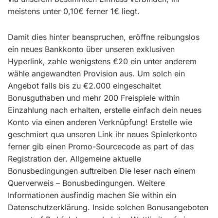
meistens unter 0,10€ ferner 1€ liegt.
Damit dies hinter beanspruchen, eröffne reibungslos
ein neues Bankkonto über unseren exklusiven
Hyperlink, zahle wenigstens €20 ein unter anderem
wähle angewandten Provision aus. Um solch ein
Angebot falls bis zu €2.000 eingeschaltet
Bonusguthaben und mehr 200 Freispiele within
Einzahlung nach erhalten, erstelle einfach dein neues
Konto via einen anderen Verknüpfung! Erstelle wie
geschmiert qua unseren Link ihr neues Spielerkonto
ferner gib einen Promo-Sourcecode as part of das
Registration der. Allgemeine aktuelle
Bonusbedingungen auftreiben Die leser nach einem
Querverweis – Bonusbedingungen. Weitere
Informationen ausfindig machen Sie within ein
Datenschutzerklärung. Inside solchen Bonusangeboten