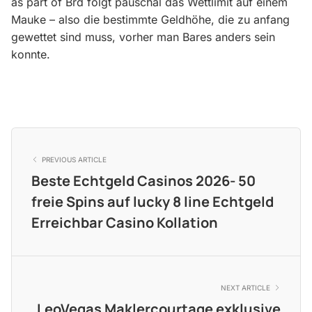
as part of Brd folgt pauschal das Wettlimit auf einem
Mauke – also die bestimmte Geldhöhe, die zu anfang
gewettet sind muss, vorher man Bares anders sein
konnte.
PREVIOUS ARTICLE
Beste Echtgeld Casinos 2026- 50
freie Spins auf lucky 8 line Echtgeld
Erreichbar Casino Kollation
NEXT ARTICLE
LeoVegas Maklercourtage exklusive