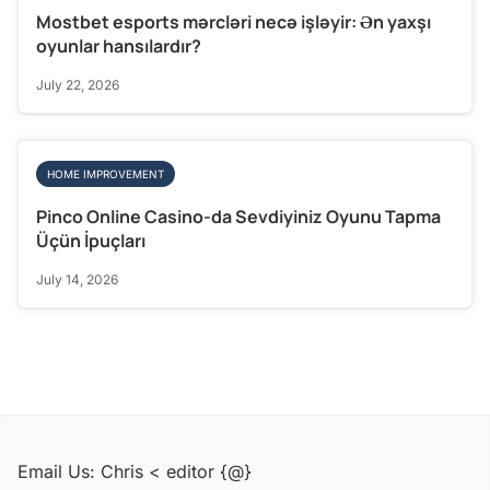
Mostbet esports mərcləri necə işləyir: Ən yaxşı
oyunlar hansılardır?
July 22, 2026
HOME IMPROVEMENT
Pinco Online Casino-da Sevdiyiniz Oyunu Tapma
Üçün İpuçları
July 14, 2026
Email Us: Chris < editor {@}