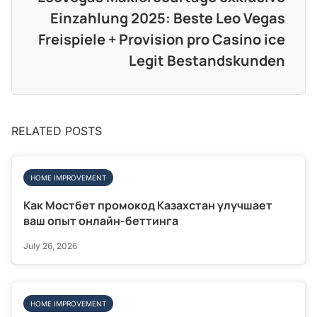
Einzahlung 2025: Beste Leo Vegas
Freispiele + Provision pro Casino ice
Legit Bestandskunden
RELATED POSTS
HOME IMPROVEMENT
Как Мостбет промокод Казахстан улучшает
ваш опыт онлайн-беттинга
July 26, 2026
HOME IMPROVEMENT