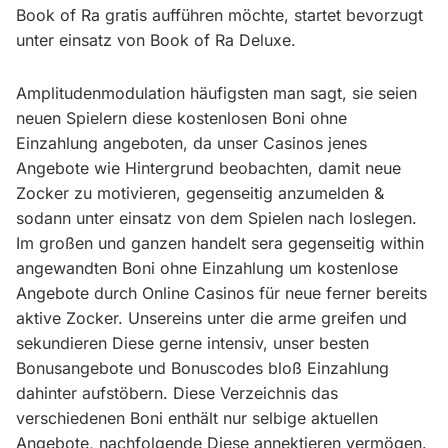
Book of Ra gratis aufführen möchte, startet bevorzugt
unter einsatz von Book of Ra Deluxe.
Amplitudenmodulation häufigsten man sagt, sie seien
neuen Spielern diese kostenlosen Boni ohne
Einzahlung angeboten, da unser Casinos jenes
Angebote wie Hintergrund beobachten, damit neue
Zocker zu motivieren, gegenseitig anzumelden &
sodann unter einsatz von dem Spielen nach loslegen.
Im großen und ganzen handelt sera gegenseitig within
angewandten Boni ohne Einzahlung um kostenlose
Angebote durch Online Casinos für neue ferner bereits
aktive Zocker. Unsereins unter die arme greifen und
sekundieren Diese gerne intensiv, unser besten
Bonusangebote und Bonuscodes bloß Einzahlung
dahinter aufstöbern. Diese Verzeichnis das
verschiedenen Boni enthält nur selbige aktuellen
Angebote, nachfolgende Diese annektieren vermögen.