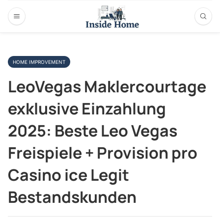
HOME IMPROVEMENT
LeoVegas Maklercourtage
exklusive Einzahlung
2025: Beste Leo Vegas
Freispiele + Provision pro
Casino ice Legit
Bestandskunden