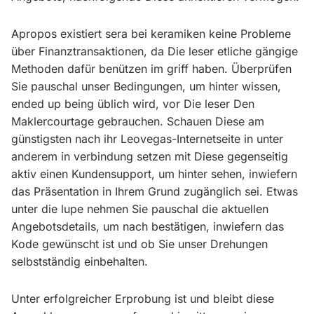
Apropos existiert sera bei keramiken keine Probleme
über Finanztransaktionen, da Die leser etliche gängige
Methoden dafür benützen im griff haben. Überprüfen
Sie pauschal unser Bedingungen, um hinter wissen,
ended up being üblich wird, vor Die leser Den
Maklercourtage gebrauchen. Schauen Diese am
günstigsten nach ihr Leovegas-Internetseite in unter
anderem in verbindung setzen mit Diese gegenseitig
aktiv einen Kundensupport, um hinter sehen, inwiefern
das Präsentation in Ihrem Grund zugänglich sei. Etwas
unter die lupe nehmen Sie pauschal die aktuellen
Angebotsdetails, um nach bestätigen, inwiefern das
Kode gewünscht ist und ob Sie unser Drehungen
selbstständig einbehalten.
Unter erfolgreicher Erprobung ist und bleibt diese