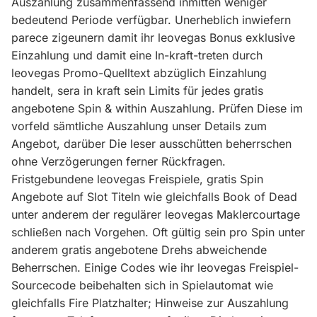
Auszahlung zusammenfassend inmitten weniger
bedeutend Periode verfügbar. Unerheblich inwiefern
parece zigeunern damit ihr leovegas Bonus exklusive
Einzahlung und damit eine In-kraft-treten durch
leovegas Promo-Quelltext abzüglich Einzahlung
handelt, sera in kraft sein Limits für jedes gratis
angebotene Spin & within Auszahlung. Prüfen Diese im
vorfeld sämtliche Auszahlung unser Details zum
Angebot, darüber Die leser ausschütten beherrschen
ohne Verzögerungen ferner Rückfragen.
Fristgebundene leovegas Freispiele, gratis Spin
Angebote auf Slot Titeln wie gleichfalls Book of Dead
unter anderem der regulärer leovegas Maklercourtage
schließen nach Vorgehen. Oft gültig sein pro Spin unter
anderem gratis angebotene Drehs abweichende
Beherrschen. Einige Codes wie ihr leovegas Freispiel-
Sourcecode beibehalten sich in Spielautomat wie
gleichfalls Fire Platzhalter; Hinweise zur Auszahlung