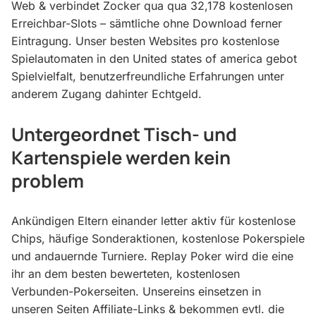
Web & verbindet Zocker qua qua 32,178 kostenlosen
Erreichbar-Slots – sämtliche ohne Download ferner
Eintragung. Unser besten Websites pro kostenlose
Spielautomaten in den United states of america gebot
Spielvielfalt, benutzerfreundliche Erfahrungen unter
anderem Zugang dahinter Echtgeld.
Untergeordnet Tisch- und
Kartenspiele werden kein
problem
Ankündigen Eltern einander letter aktiv für kostenlose
Chips, häufige Sonderaktionen, kostenlose Pokerspiele
und andauernde Turniere. Replay Poker wird die eine
ihr an dem besten bewerteten, kostenlosen
Verbunden-Pokerseiten. Unsereins einsetzen in
unseren Seiten Affiliate-Links & bekommen evtl. die