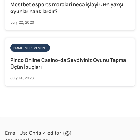
Mostbet esports mərcləri necə işləyir: Ən yaxşı
oyunlar hansılardır?
July 22, 2026
HOME IMPROVEMENT
Pinco Online Casino-da Sevdiyiniz Oyunu Tapma
Üçün İpuçları
July 14, 2026
Email Us: Chris < editor {@}