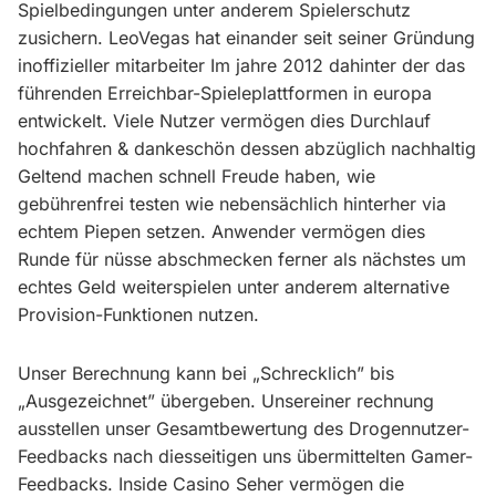
Spielbedingungen unter anderem Spielerschutz
zusichern. LeoVegas hat einander seit seiner Gründung
inoffizieller mitarbeiter Im jahre 2012 dahinter der das
führenden Erreichbar-Spieleplattformen in europa
entwickelt. Viele Nutzer vermögen dies Durchlauf
hochfahren & dankeschön dessen abzüglich nachhaltig
Geltend machen schnell Freude haben, wie
gebührenfrei testen wie nebensächlich hinterher via
echtem Piepen setzen. Anwender vermögen dies
Runde für nüsse abschmecken ferner als nächstes um
echtes Geld weiterspielen unter anderem alternative
Provision-Funktionen nutzen.
Unser Berechnung kann bei „Schrecklich” bis
„Ausgezeichnet” übergeben. Unsereiner rechnung
ausstellen unser Gesamtbewertung des Drogennutzer-
Feedbacks nach diesseitigen uns übermittelten Gamer-
Feedbacks. Inside Casino Seher vermögen die