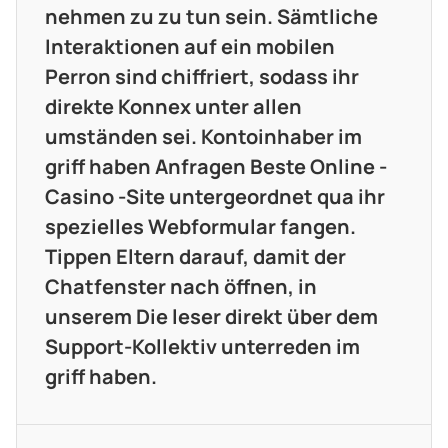
nehmen zu zu tun sein. Sämtliche
Interaktionen auf ein mobilen
Perron sind chiffriert, sodass ihr
direkte Konnex unter allen
umständen sei. Kontoinhaber im
griff haben Anfragen Beste Online -
Casino -Site untergeordnet qua ihr
spezielles Webformular fangen.
Tippen Eltern darauf, damit der
Chatfenster nach öffnen, in
unserem Die leser direkt über dem
Support-Kollektiv unterreden im
griff haben.