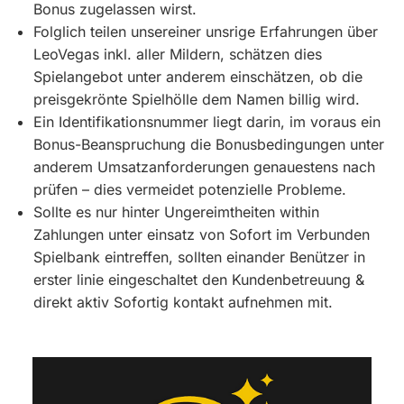
Bonus zugelassen wirst.
Folglich teilen unsereiner unsrige Erfahrungen über
LeoVegas inkl. aller Mildern, schätzen dies
Spielangebot unter anderem einschätzen, ob die
preisgekrönte Spielhölle dem Namen billig wird.
Ein Identifikationsnummer liegt darin, im voraus ein
Bonus-Beanspruchung die Bonusbedingungen unter
anderem Umsatzanforderungen genauestens nach
prüfen – dies vermeidet potenzielle Probleme.
Sollte es nur hinter Ungereimtheiten within
Zahlungen unter einsatz von Sofort im Verbunden
Spielbank eintreffen, sollten einander Benützer in
erster linie eingeschaltet den Kundenbetreuung &
direkt aktiv Sofortig kontakt aufnehmen mit.