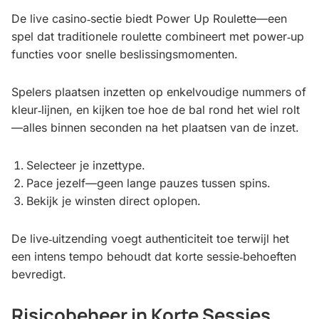
De live casino‑sectie biedt Power Up Roulette—een
spel dat traditionele roulette combineert met power‑up
functies voor snelle beslissingsmomenten.
Spelers plaatsen inzetten op enkelvoudige nummers of
kleur‑lijnen, en kijken toe hoe de bal rond het wiel rolt
—alles binnen seconden na het plaatsen van de inzet.
Selecteer je inzettype.
Pace jezelf—geen lange pauzes tussen spins.
Bekijk je winsten direct oplopen.
De live‑uitzending voegt authenticiteit toe terwijl het
een intens tempo behoudt dat korte sessie‑behoeften
bevredigt.
Risicobeheer in Korte Sessies