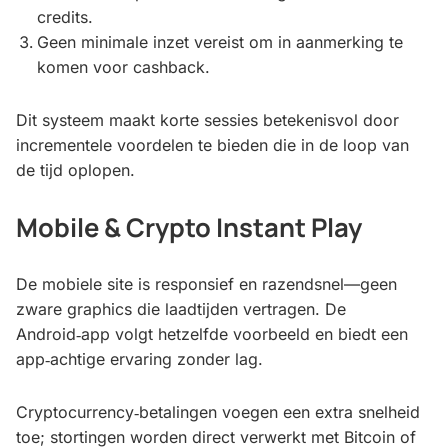
credits.
Geen minimale inzet vereist om in aanmerking te
komen voor cashback.
Dit systeem maakt korte sessies betekenisvol door
incrementele voordelen te bieden die in de loop van
de tijd oplopen.
Mobile & Crypto Instant Play
De mobiele site is responsief en razendsnel—geen
zware graphics die laadtijden vertragen. De
Android‑app volgt hetzelfde voorbeeld en biedt een
app‑achtige ervaring zonder lag.
Cryptocurrency‑betalingen voegen een extra snelheid
toe; stortingen worden direct verwerkt met Bitcoin of