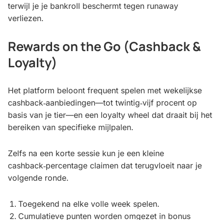
terwijl je je bankroll beschermt tegen runaway
verliezen.
Rewards on the Go (Cashback &
Loyalty)
Het platform beloont frequent spelen met wekelijkse
cashback‑aanbiedingen—tot twintig‑vijf procent op
basis van je tier—en een loyalty wheel dat draait bij het
bereiken van specifieke mijlpalen.
Zelfs na een korte sessie kun je een kleine
cashback‑percentage claimen dat terugvloeit naar je
volgende ronde.
Toegekend na elke volle week spelen.
Cumulatieve punten worden omgezet in bonus