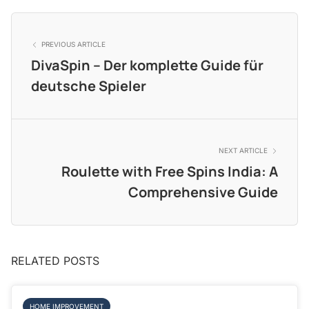
PREVIOUS ARTICLE
DivaSpin – Der komplette Guide für
deutsche Spieler
NEXT ARTICLE
Roulette with Free Spins India: A
Comprehensive Guide
RELATED POSTS
HOME IMPROVEMENT