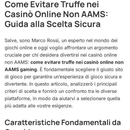
Come Evitare Truffe nei
Casinò Online Non AAMS:
Guida alla Scelta Sicura
Salve, sono Marco Rossi, un esperto nel mondo dei
giochi online e oggi voglio affrontare un argomento
cruciale per chi desidera divertirsi nei casinò online
non AAMS:
come evitare truffe nei casinò online non
AAMS gaming
. È fondamentale scegliere il giusto sito
di gioco per garantire un’esperienza di gioco sicura e
divertente. In questo articolo, analizzerò i principali
criteri di scelta e fornirò un confronto tra le diverse
piattaforme, in modo da aiutarvi a selezionare quella
più adatta alle vostre esigenze.
Caratteristiche Fondamentali da