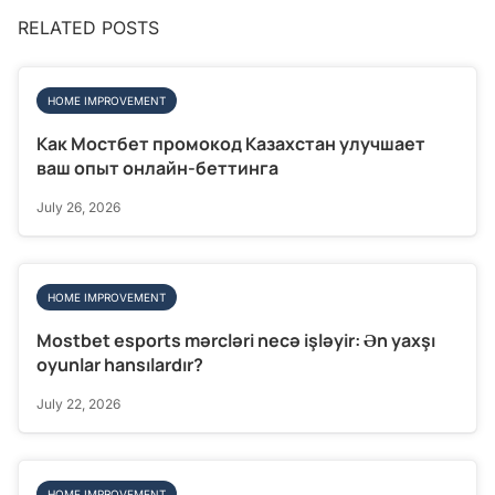
RELATED POSTS
HOME IMPROVEMENT
Как Мостбет промокод Казахстан улучшает
ваш опыт онлайн-беттинга
July 26, 2026
HOME IMPROVEMENT
Mostbet esports mərcləri necə işləyir: Ən yaxşı
oyunlar hansılardır?
July 22, 2026
HOME IMPROVEMENT