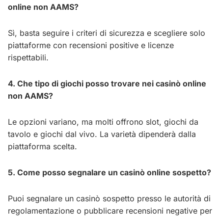
online non AAMS?
Sì, basta seguire i criteri di sicurezza e scegliere solo
piattaforme con recensioni positive e licenze
rispettabili.
4. Che tipo di giochi posso trovare nei casinò online
non AAMS?
Le opzioni variano, ma molti offrono slot, giochi da
tavolo e giochi dal vivo. La varietà dipenderà dalla
piattaforma scelta.
5. Come posso segnalare un casinò online sospetto?
Puoi segnalare un casinò sospetto presso le autorità di
regolamentazione o pubblicare recensioni negative per