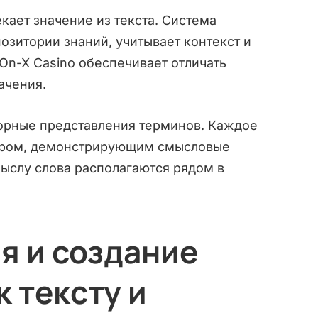
ает значение из текста. Система
озитории знаний, учитывает контекст и
On-X Casino обеспечивает отличать
ачения.
рные представления терминов. Каждое
ором, демонстрирующим смысловые
ыслу слова располагаются рядом в
я и создание
к тексту и