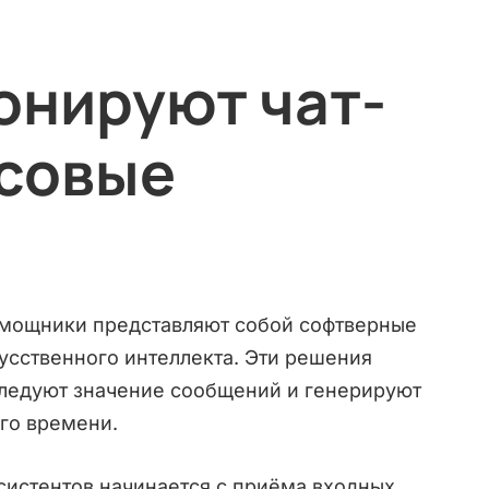
онируют чат-
осовые
омощники представляют собой софтверные
усственного интеллекта. Эти решения
ледуют значение сообщений и генерируют
го времени.
истентов начинается с приёма входных