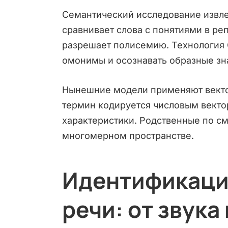
Семантический исследование извлек
сравнивает слова с понятиями в реп
разрешает полисемию. Технология 
омонимы и осознавать образные зн
Нынешние модели применяют векто
термин кодируется числовым вект
характеристики. Родственные по см
многомерном пространстве.
Идентификаци
речи: от звука 