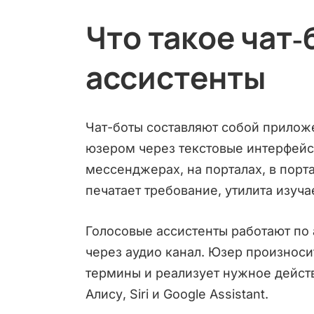
Что такое чат‑
ассистенты
Чат-боты составляют собой прилож
юзером через текстовые интерфейс
мессенджерах, на порталах, в порт
печатает требование, утилита изуча
Голосовые ассистенты работают по
через аудио канал. Юзер произноси
термины и реализует нужное дейст
Алису, Siri и Google Assistant.