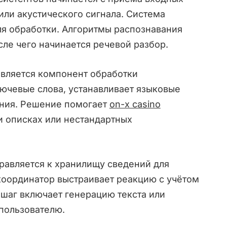
ли акустического сигнала. Система
я обработки. Алгоритмы распознавания
сле чего начинается речевой разбор.
вляется компонент обработки
лючевые слова, устанавливает языковые
ания. Решение помогает
on-x casino
и описках или нестандартных
равляется к хранилищу сведений для
оординатор выстраивает реакцию с учётом
шаг включает генерацию текста или
 пользователю.