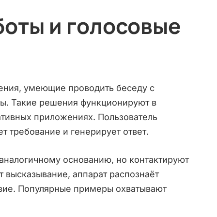
боты и голосовые
ения, умеющие проводить беседу с
ы. Такие решения функционируют в
ативных приложениях. Пользователь
ет требование и генерирует ответ.
 аналогичному основанию, но контактируют
т высказывание, аппарат распознаёт
вие. Популярные примеры охватывают