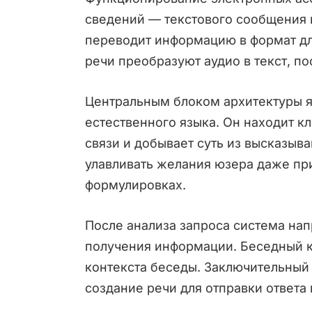
сведений — текстового сообщения и
переводит информацию в формат дл
речи преобразуют аудио в текст, по
Центральным блоком архитектуры я
естественного языка. Он находит к
связи и добывает суть из высказыв
улавливать желания юзера даже пр
формулировках.
После анализа запроса система нап
получения информации. Беседный к
контекста беседы. Заключительный 
создание речи для отправки ответа