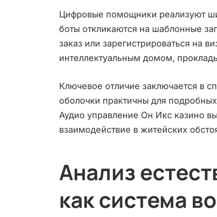
Цифровые помощники реализуют ши
боты откликаются на шаблонные зап
заказ или зарегистрироваться на в
интеллектуальным домом, проклады
Ключевое отличие заключается в с
оболочки практичны для подробных 
Аудио управление Он Икс казино в
взаимодействие в житейских обстоя
Анализ естест
как система в