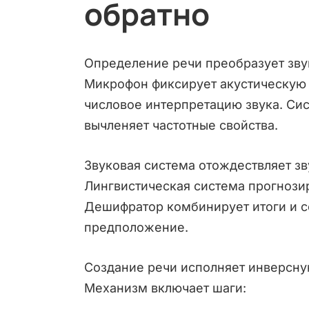
обратно
Определение речи преобразует зву
Микрофон фиксирует акустическую 
числовое интерпретацию звука. Сис
вычленяет частотные свойства.
Звуковая система отождествляет з
Лингвистическая система прогнози
Дешифратор комбинирует итоги и 
предположение.
Создание речи исполняет инверсну
Механизм включает шаги: