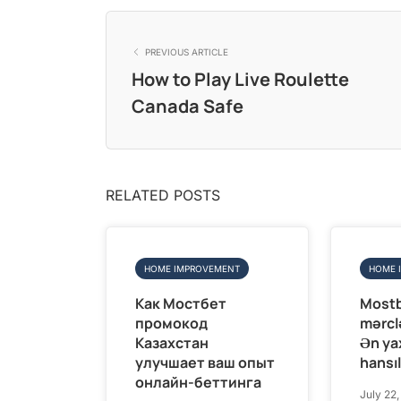
PREVIOUS ARTICLE
How to Play Live Roulette
Canada Safe
RELATED POSTS
HOME IMPROVEMENT
HOME 
Как Мостбет
Mostb
промокод
mərclə
Казахстан
Ən ya
улучшает ваш опыт
hansıl
онлайн-беттинга
July 22