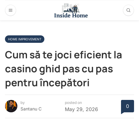
HOME IMPROVEMENT
Cum să te joci eficient la
casino ghid pas cu pas
pentru începători
by
posted on
0
Santanu C
May 29, 2026