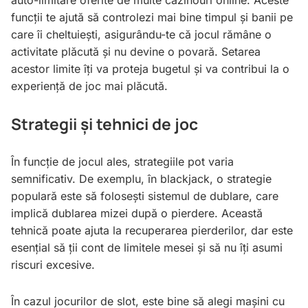
auto-limitare oferite de multe cazinouri online. Aceste
funcții te ajută să controlezi mai bine timpul și banii pe
care îi cheltuiești, asigurându-te că jocul rămâne o
activitate plăcută și nu devine o povară. Setarea
acestor limite îți va proteja bugetul și va contribui la o
experiență de joc mai plăcută.
Strategii și tehnici de joc
În funcție de jocul ales, strategiile pot varia
semnificativ. De exemplu, în blackjack, o strategie
populară este să folosești sistemul de dublare, care
implică dublarea mizei după o pierdere. Această
tehnică poate ajuta la recuperarea pierderilor, dar este
esențial să ții cont de limitele mesei și să nu îți asumi
riscuri excesive.
În cazul jocurilor de slot, este bine să alegi mașini cu