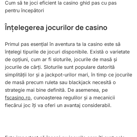
Cum să te joci eficient la casino ghid pas cu pas
pentru începători
Înțelegerea jocurilor de casino
Primul pas esențial în aventura ta la casino este să
înțelegi tipurile de jocuri disponibile. Există o varietate
de opțiuni, cum ar fi sloturile, jocurile de masă și
jocurile de cărți. Sloturile sunt populare datorită
simplității lor și a jackpot-urilor mari, în timp ce jocurile
de masă precum ruleta sau blackjack necesită o
strategie mai bine definită. De asemenea, pe
fscasino.ro
, cunoașterea regulilor și a mecanicii
fiecărui joc îți va oferi un avantaj considerabil.