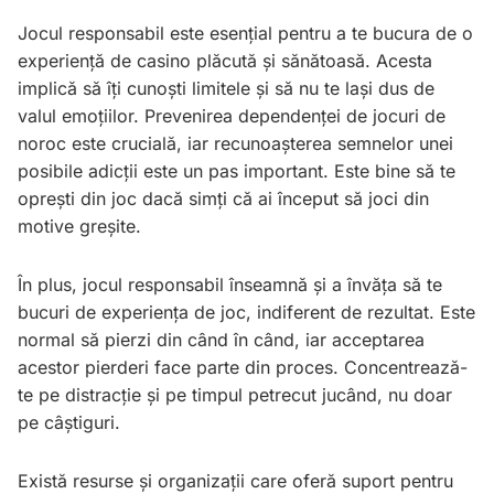
Jocul responsabil este esențial pentru a te bucura de o
experiență de casino plăcută și sănătoasă. Acesta
implică să îți cunoști limitele și să nu te lași dus de
valul emoțiilor. Prevenirea dependenței de jocuri de
noroc este crucială, iar recunoașterea semnelor unei
posibile adicții este un pas important. Este bine să te
oprești din joc dacă simți că ai început să joci din
motive greșite.
În plus, jocul responsabil înseamnă și a învăța să te
bucuri de experiența de joc, indiferent de rezultat. Este
normal să pierzi din când în când, iar acceptarea
acestor pierderi face parte din proces. Concentrează-
te pe distracție și pe timpul petrecut jucând, nu doar
pe câștiguri.
Există resurse și organizații care oferă suport pentru