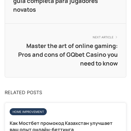
guía completa para jugadores
novatos
NEXT ARTICLE
Master the art of online gaming:
Pros and cons of GQbet Casino you
need to know
RELATED POSTS
HOME IMPROVEMENT
Как Мостбет промокод Казахстан улучшает
ваш опыт онлайн-беттинга