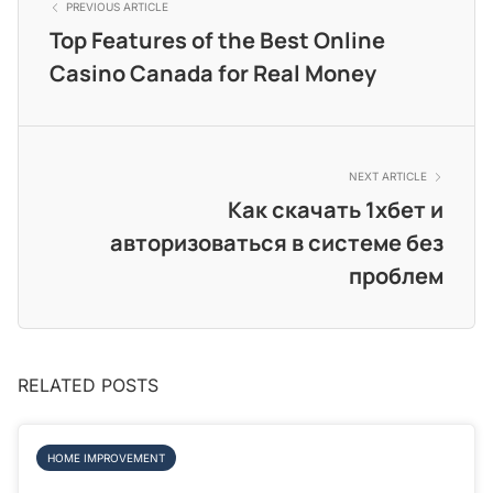
PREVIOUS ARTICLE
Top Features of the Best Online
Casino Canada for Real Money
NEXT ARTICLE
Как скачать 1хбет и
авторизоваться в системе без
проблем
RELATED POSTS
HOME IMPROVEMENT