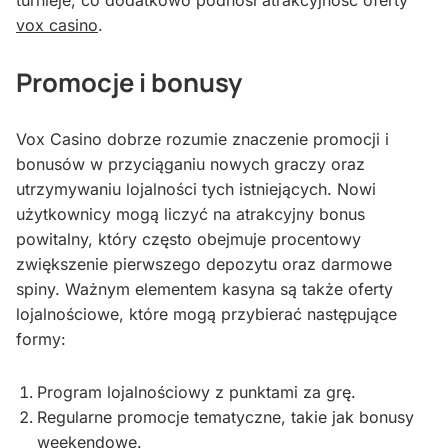
turnieje, co dodatkowo podnosi atrakcyjność oferty
vox casino
.
Promocje i bonusy
Vox Casino dobrze rozumie znaczenie promocji i
bonusów w przyciąganiu nowych graczy oraz
utrzymywaniu lojalności tych istniejących. Nowi
użytkownicy mogą liczyć na atrakcyjny bonus
powitalny, który często obejmuje procentowy
zwiększenie pierwszego depozytu oraz darmowe
spiny. Ważnym elementem kasyna są także oferty
lojalnościowe, które mogą przybierać następujące
formy:
Program lojalnościowy z punktami za grę.
Regularne promocje tematyczne, takie jak bonusy
weekendowe.