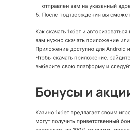
отправлен вам на указанный адре
После подтверждения вы сможете
Как скачать 1хбет и авторизоваться
вам нужно скачать приложение или
Приложение доступно для Android и 
Чтобы скачать приложение, зайдите
выберите свою платформу и следуй
Бонусы и акции
Казино 1хбет предлагает своим игр
могут получить приветственный бон
составлять до 100% от суммы перв