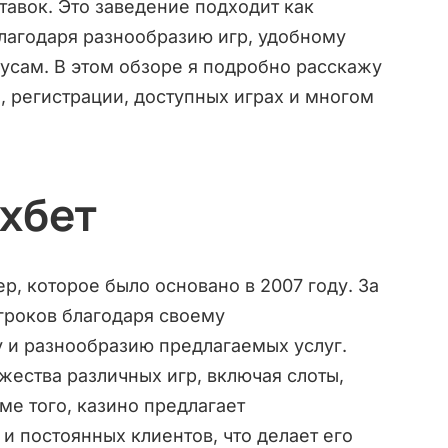
тавок. Это заведение подходит как
лагодаря разнообразию игр, удобному
усам. В этом обзоре я подробно расскажу
 регистрации, доступных играх и многом
1хбет
ер, которое было основано в 2007 году. За
гроков благодаря своему
 и разнообразию предлагаемых услуг.
жества различных игр, включая слоты,
ме того, казино предлагает
и постоянных клиентов, что делает его