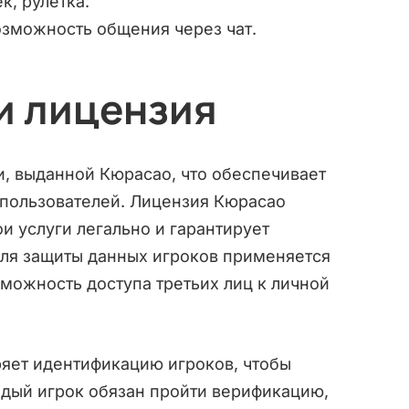
к, рулетка.
озможность общения через чат.
и лицензия
и, выданной Кюрасао, что обеспечивает
 пользователей. Лицензия Кюрасао
и услуги легально и гарантирует
Для защиты данных игроков применяется
можность доступа третьих лиц к личной
ряет идентификацию игроков, чтобы
дый игрок обязан пройти верификацию,