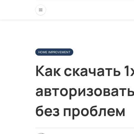
HOME IMPROVEMENT
Как скачать 1
авторизовать
без проблем