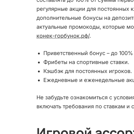
регулярные акции для постоянных к
дополнительные бонусы на депозиты
актуальные промокоды, которые мо
конек-горбунок.рф/
.
Приветственный бонус – до 100%
Фрибеты на спортивные ставки.
Кэшбэк для постоянных игроков.
Ежедневные и еженедельные акц
Не забудьте ознакомиться с услови
включать требования по ставкам и 
Игровой ассор