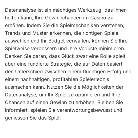
Datenanalyse ist ein mächtiges Werkzeug, das Ihnen
helfen kann, Ihre Gewinnchancen im Casino zu
erhöhen. Indem Sie die Spielmechaniken verstehen,
Trends und Muster erkennen, die richtigen Spiele
auswählen und Ihr Budget verwalten, können Sie Ihre
Spielweise verbessern und Ihre Verluste minimieren.
Denken Sie daran, dass Glück zwar eine Rolle spielt,
aber eine fundierte Strategie, die auf Daten basiert,
den Unterschied zwischen einem flüchtigen Erfolg und
einem nachhaltigen, profitablen Spielerlebnis
ausmachen kann. Nutzen Sie die Möglichkeiten der
Datenanalyse, um Ihr Spiel zu optimieren und Ihre
Chancen auf einen Gewinn zu erhöhen. Bleiben Sie
informiert, spielen Sie verantwortungsbewusst und
geniessen Sie das Spiel!