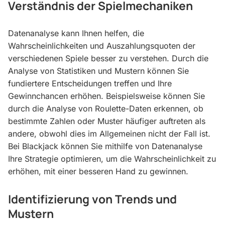
Verständnis der Spielmechaniken
Datenanalyse kann Ihnen helfen, die
Wahrscheinlichkeiten und Auszahlungsquoten der
verschiedenen Spiele besser zu verstehen. Durch die
Analyse von Statistiken und Mustern können Sie
fundiertere Entscheidungen treffen und Ihre
Gewinnchancen erhöhen. Beispielsweise können Sie
durch die Analyse von Roulette-Daten erkennen, ob
bestimmte Zahlen oder Muster häufiger auftreten als
andere, obwohl dies im Allgemeinen nicht der Fall ist.
Bei Blackjack können Sie mithilfe von Datenanalyse
Ihre Strategie optimieren, um die Wahrscheinlichkeit zu
erhöhen, mit einer besseren Hand zu gewinnen.
Identifizierung von Trends und
Mustern