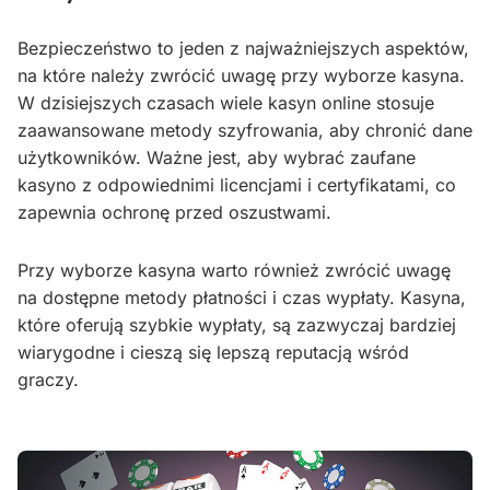
Bezpieczeństwo to jeden z najważniejszych aspektów,
na które należy zwrócić uwagę przy wyborze kasyna.
W dzisiejszych czasach wiele kasyn online stosuje
zaawansowane metody szyfrowania, aby chronić dane
użytkowników. Ważne jest, aby wybrać zaufane
kasyno z odpowiednimi licencjami i certyfikatami, co
zapewnia ochronę przed oszustwami.
Przy wyborze kasyna warto również zwrócić uwagę
na dostępne metody płatności i czas wypłaty. Kasyna,
które oferują szybkie wypłaty, są zazwyczaj bardziej
wiarygodne i cieszą się lepszą reputacją wśród
graczy.