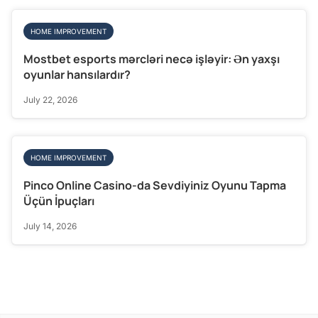
HOME IMPROVEMENT
Mostbet esports mərcləri necə işləyir: Ən yaxşı
oyunlar hansılardır?
July 22, 2026
HOME IMPROVEMENT
Pinco Online Casino-da Sevdiyiniz Oyunu Tapma
Üçün İpuçları
July 14, 2026