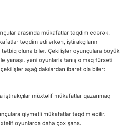
unçular arasında mükafatlar təqdim edərək,
afatlar təqdim edilərkən, iştirakçıların
 tətbiq oluna bilər. Çekilişlər oyunçulara böyük
ə yanaşı, yeni oyunlarla tanış olmaq fürsəti
ekilişlər aşağıdakılardan ibarət ola bilər:
a iştirakçılar müxtəlif mükafatlar qazanmaq
unçulara qiymətli mükafatlar təqdim edilir.
xtəlif oyunlarda daha çox şans.