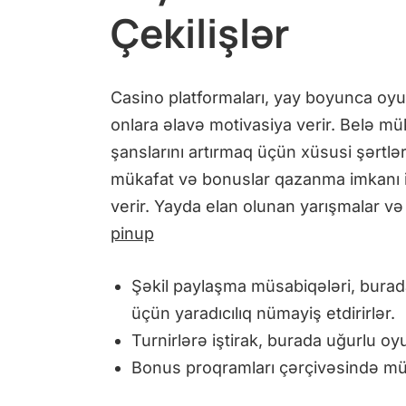
Çekilişlər
Casino platformaları, yay boyunca oy
onlara əlavə motivasiya verir. Belə mük
şanslarını artırmaq üçün xüsusi şərtlər
mükafat və bonuslar qazanma imkanı il
verir. Yayda elan olunan yarışmalar və ç
pinup
Şəkil paylaşma müsabiqələri, burad
üçün yaradıcılıq nümayiş etdirirlər.
Turnirlərə iştirak, burada uğurlu oy
Bonus proqramları çərçivəsində mü