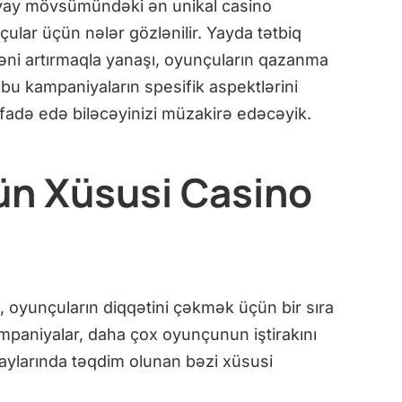
 yay mövsümündəki ən unikal casino
ular üçün nələr gözlənilir. Yayda tətbiq
əni artırmaqla yanaşı, oyunçuların qazanma
 bu kampaniyaların spesifik aspektlərini
tifadə edə biləcəyinizi müzakirə edəcəyik.
n Xüsusi Casino
 oyunçuların diqqətini çəkmək üçün bir sıra
ampaniyalar, daha çox oyunçunun iştirakını
 aylarında təqdim olunan bəzi xüsusi