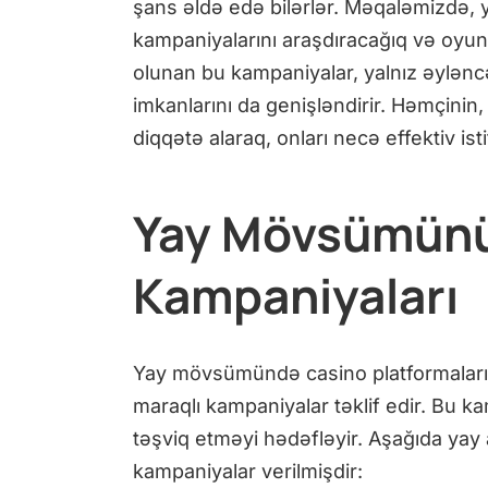
şans əldə edə bilərlər. Məqaləmizdə,
kampaniyalarını araşdıracağıq və oyunç
olunan bu kampaniyalar, yalnız əylənc
imkanlarını da genişləndirir. Həmçinin,
diqqətə alaraq, onları necə effektiv is
Yay Mövsümünü
Kampaniyaları
Yay mövsümündə casino platformaları,
maraqlı kampaniyalar təklif edir. Bu k
təşviq etməyi hədəfləyir. Aşağıda yay
kampaniyalar verilmişdir: