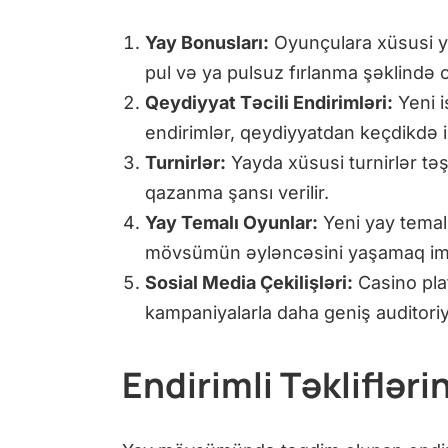
Yay Bonusları:
Oyunçulara xüsusi ya
pul və ya pulsuz fırlanma şəklində ol
Qeydiyyat Təcili Endirimləri:
Yeni i
endirimlər, qeydiyyatdan keçdikdə i
Turnirlər:
Yayda xüsusi turnirlər təşk
qazanma şansı verilir.
Yay Temalı Oyunlar:
Yeni yay temal
mövsümün əyləncəsini yaşamaq imka
Sosial Media Çekilişləri:
Casino plat
kampaniyalarla daha geniş auditoriy
Endirimli Təkliflərin