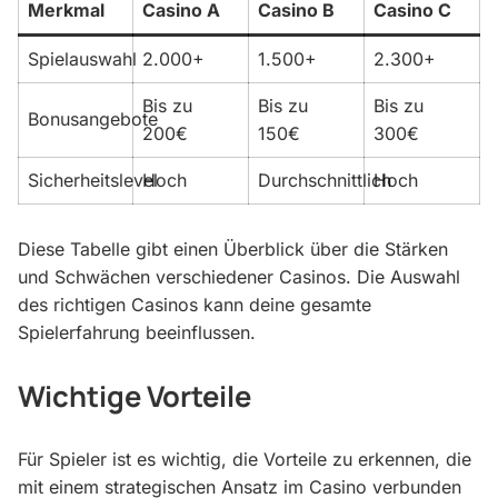
Merkmal
Casino A
Casino B
Casino C
Spielauswahl
2.000+
1.500+
2.300+
Bis zu
Bis zu
Bis zu
Bonusangebote
200€
150€
300€
Sicherheitslevel
Hoch
Durchschnittlich
Hoch
Diese Tabelle gibt einen Überblick über die Stärken
und Schwächen verschiedener Casinos. Die Auswahl
des richtigen Casinos kann deine gesamte
Spielerfahrung beeinflussen.
Wichtige Vorteile
Für Spieler ist es wichtig, die Vorteile zu erkennen, die
mit einem strategischen Ansatz im Casino verbunden