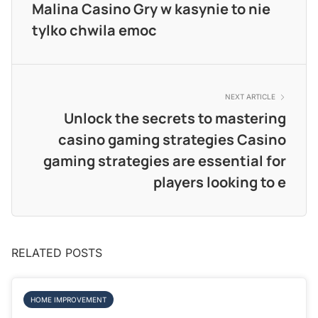
Malina Casino Gry w kasynie to nie
tylko chwila emoc
NEXT ARTICLE
Unlock the secrets to mastering
casino gaming strategies Casino
gaming strategies are essential for
players looking to e
RELATED POSTS
HOME IMPROVEMENT