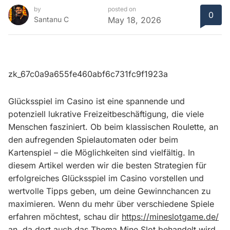
by
posted on
0
Santanu C
May 18, 2026
zk_67c0a9a655fe460abf6c731fc9f1923a
Glücksspiel im Casino ist eine spannende und
potenziell lukrative Freizeitbeschäftigung, die viele
Menschen fasziniert. Ob beim klassischen Roulette, an
den aufregenden Spielautomaten oder beim
Kartenspiel – die Möglichkeiten sind vielfältig. In
diesem Artikel werden wir die besten Strategien für
erfolgreiches Glücksspiel im Casino vorstellen und
wertvolle Tipps geben, um deine Gewinnchancen zu
maximieren. Wenn du mehr über verschiedene Spiele
erfahren möchtest, schau dir
https://mineslotgame.de/
an, da dort auch das Thema Mine Slot behandelt wird.