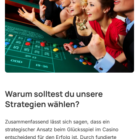
Warum solltest du unsere
Strategien wählen?
Zusammenfassend lässt sich sagen, dass ein
strategischer Ansatz beim Glücksspiel im Casino
entscheidend für den Erfolg ist. Durch fundierte