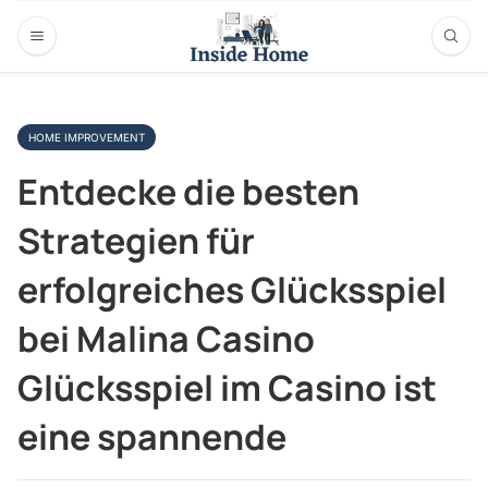
HOME IMPROVEMENT
Entdecke die besten
Strategien für
erfolgreiches Glücksspiel
bei Malina Casino
Glücksspiel im Casino ist
eine spannende