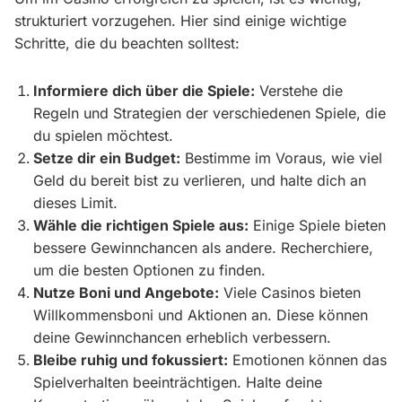
strukturiert vorzugehen. Hier sind einige wichtige
Schritte, die du beachten solltest:
Informiere dich über die Spiele:
Verstehe die
Regeln und Strategien der verschiedenen Spiele, die
du spielen möchtest.
Setze dir ein Budget:
Bestimme im Voraus, wie viel
Geld du bereit bist zu verlieren, und halte dich an
dieses Limit.
Wähle die richtigen Spiele aus:
Einige Spiele bieten
bessere Gewinnchancen als andere. Recherchiere,
um die besten Optionen zu finden.
Nutze Boni und Angebote:
Viele Casinos bieten
Willkommensboni und Aktionen an. Diese können
deine Gewinnchancen erheblich verbessern.
Bleibe ruhig und fokussiert:
Emotionen können das
Spielverhalten beeinträchtigen. Halte deine