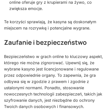
online oferuje gry z krupierami na żywo, co
zwiększa emocje.
Te korzyści sprawiają, że kasyna są doskonałym
miejscem na rozrywkę i potencjalne wygrane.
Zaufanie i bezpieczeństwo
Bezpieczeństwo w grach online to kluczowy aspekt,
którego nie można zignorować. Upewnij się, że
wybrane kasyno jest licencjonowane i regulowane
przez odpowiednie organy. To zapewnia, że gra
odbywa się w zgodzie z prawem i zgodnie z
ustalonymi normami. Ponadto, stosowanie
nowoczesnych technologii zabezpieczeń, takich jak
szyfrowanie danych, jest niezbędne do ochrony
Twoich danych osobowych i finansowych.