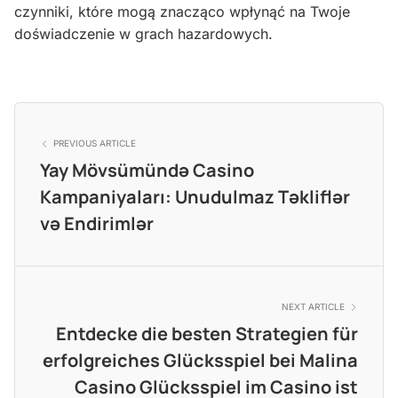
czynniki, które mogą znacząco wpłynąć na Twoje
doświadczenie w grach hazardowych.
PREVIOUS ARTICLE
Yay Mövsümündə Casino
Kampaniyaları: Unudulmaz Təkliflər
və Endirimlər
NEXT ARTICLE
Entdecke die besten Strategien für
erfolgreiches Glücksspiel bei Malina
Casino Glücksspiel im Casino ist