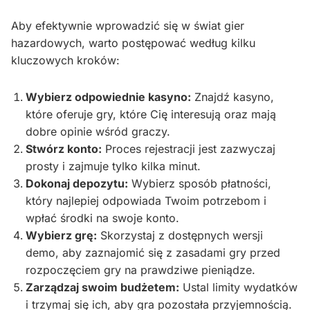
Aby efektywnie wprowadzić się w świat gier
hazardowych, warto postępować według kilku
kluczowych kroków:
Wybierz odpowiednie kasyno:
Znajdź kasyno,
które oferuje gry, które Cię interesują oraz mają
dobre opinie wśród graczy.
Stwórz konto:
Proces rejestracji jest zazwyczaj
prosty i zajmuje tylko kilka minut.
Dokonaj depozytu:
Wybierz sposób płatności,
który najlepiej odpowiada Twoim potrzebom i
wpłać środki na swoje konto.
Wybierz grę:
Skorzystaj z dostępnych wersji
demo, aby zaznajomić się z zasadami gry przed
rozpoczęciem gry na prawdziwe pieniądze.
Zarządzaj swoim budżetem:
Ustal limity wydatków
i trzymaj się ich, aby gra pozostała przyjemnością.