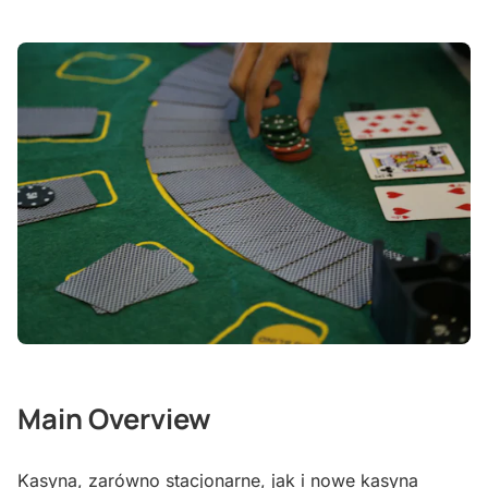
Main Overview
Kasyna, zarówno stacjonarne, jak i nowe kasyna