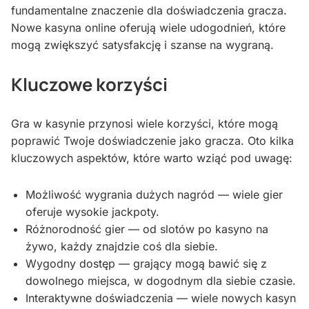
fundamentalne znaczenie dla doświadczenia gracza.
Nowe kasyna online oferują wiele udogodnień, które
mogą zwiększyć satysfakcję i szanse na wygraną.
Kluczowe korzyści
Gra w kasynie przynosi wiele korzyści, które mogą
poprawić Twoje doświadczenie jako gracza. Oto kilka
kluczowych aspektów, które warto wziąć pod uwagę:
Możliwość wygrania dużych nagród — wiele gier
oferuje wysokie jackpoty.
Różnorodność gier — od slotów po kasyno na
żywo, każdy znajdzie coś dla siebie.
Wygodny dostęp — grający mogą bawić się z
dowolnego miejsca, w dogodnym dla siebie czasie.
Interaktywne doświadczenia — wiele nowych kasyn