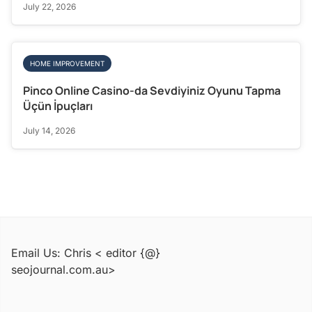
July 22, 2026
HOME IMPROVEMENT
Pinco Online Casino-da Sevdiyiniz Oyunu Tapma
Üçün İpuçları
July 14, 2026
Email Us: Chris < editor {@}
seojournal.com.au>