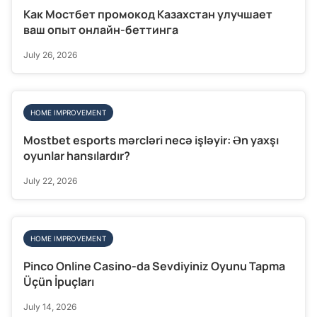
Как Мостбет промокод Казахстан улучшает
ваш опыт онлайн-беттинга
July 26, 2026
HOME IMPROVEMENT
Mostbet esports mərcləri necə işləyir: Ən yaxşı
oyunlar hansılardır?
July 22, 2026
HOME IMPROVEMENT
Pinco Online Casino-da Sevdiyiniz Oyunu Tapma
Üçün İpuçları
July 14, 2026