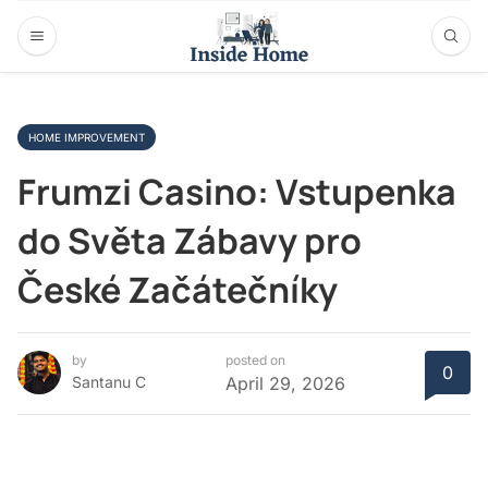
HOME IMPROVEMENT
Frumzi Casino: Vstupenka
do Světa Zábavy pro
České Začátečníky
by
posted on
0
Santanu C
April 29, 2026