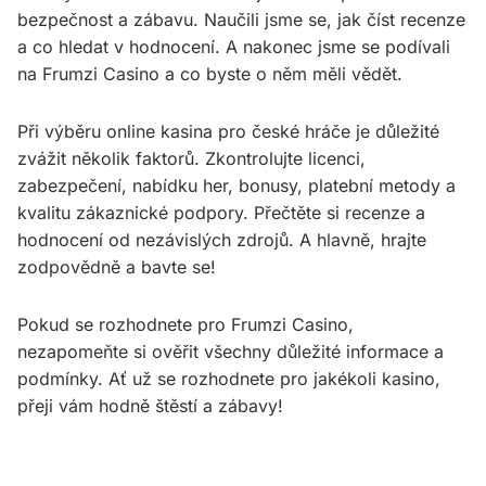
bezpečnost a zábavu. Naučili jsme se, jak číst recenze
a co hledat v hodnocení. A nakonec jsme se podívali
na Frumzi Casino a co byste o něm měli vědět.
Při výběru online kasina pro české hráče je důležité
zvážit několik faktorů. Zkontrolujte licenci,
zabezpečení, nabídku her, bonusy, platební metody a
kvalitu zákaznické podpory. Přečtěte si recenze a
hodnocení od nezávislých zdrojů. A hlavně, hrajte
zodpovědně a bavte se!
Pokud se rozhodnete pro Frumzi Casino,
nezapomeňte si ověřit všechny důležité informace a
podmínky. Ať už se rozhodnete pro jakékoli kasino,
přeji vám hodně štěstí a zábavy!