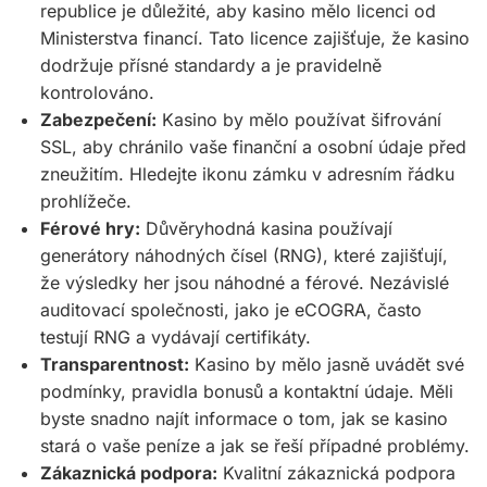
republice je důležité, aby kasino mělo licenci od
Ministerstva financí. Tato licence zajišťuje, že kasino
dodržuje přísné standardy a je pravidelně
kontrolováno.
Zabezpečení:
Kasino by mělo používat šifrování
SSL, aby chránilo vaše finanční a osobní údaje před
zneužitím. Hledejte ikonu zámku v adresním řádku
prohlížeče.
Férové hry:
Důvěryhodná kasina používají
generátory náhodných čísel (RNG), které zajišťují,
že výsledky her jsou náhodné a férové. Nezávislé
auditovací společnosti, jako je eCOGRA, často
testují RNG a vydávají certifikáty.
Transparentnost:
Kasino by mělo jasně uvádět své
podmínky, pravidla bonusů a kontaktní údaje. Měli
byste snadno najít informace o tom, jak se kasino
stará o vaše peníze a jak se řeší případné problémy.
Zákaznická podpora:
Kvalitní zákaznická podpora