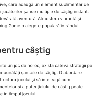
ctive, care adaugă un element suplimentar de
jucătorilor șanse multiple de câștig instant,
devărată aventură. Atmosfera vibrantă și
ishing Game o alegere populară în rândul
 pentru câștig
te un joc de noroc, există câteva strategii pe
i îmbunătăți șansele de câștig. O abordare
tructura jocului și să înțeleagă cum
ntelor și a potențialului de câștig poate
e în timpul jocului.