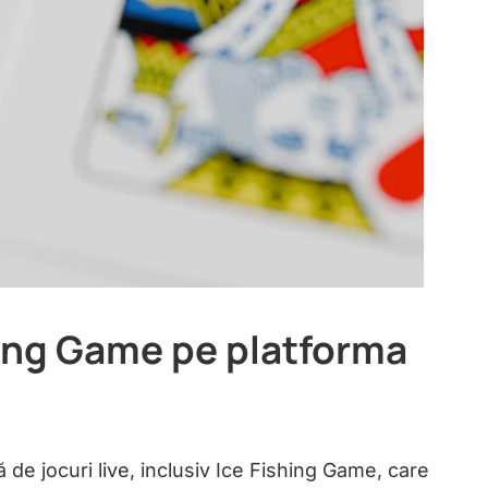
ing Game pe platforma
 de jocuri live, inclusiv Ice Fishing Game, care