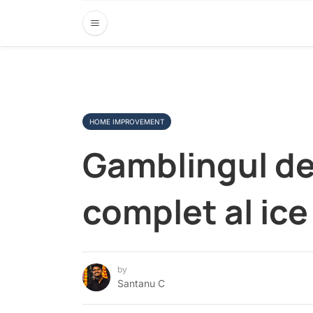
HOME IMPROVEMENT
Gamblingul de
complet al ice
by
Santanu C