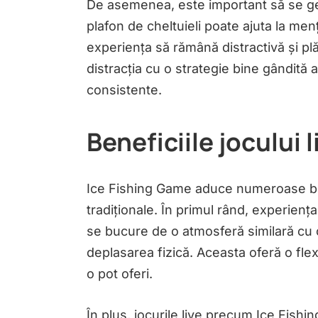
De asemenea, este important să se ges
plafon de cheltuieli poate ajuta la menț
experiența să rămână distractivă și pl
distracția cu o strategie bine gândită 
consistente.
Beneficiile jocului l
Ice Fishing Game aduce numeroase ben
tradiționale. În primul rând, experiența 
se bucure de o atmosferă similară cu c
deplasarea fizică. Aceasta oferă o flex
o pot oferi.
În plus, jocurile live precum Ice Fish