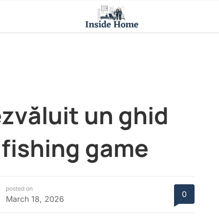
zvăluit un ghid
 fishing game
posted on
0
March 18, 2026