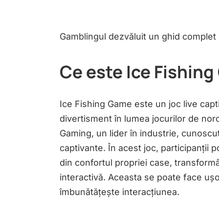
Gamblingul dezvăluit un ghid complet 
Ce este Ice Fishin
Ice Fishing Game este un joc live capt
divertisment în lumea jocurilor de nor
Gaming, un lider în industrie, cunoscu
captivante. În acest joc, participanții
din confortul propriei case, transformâ
interactivă. Aceasta se poate face ușo
îmbunătățește interacțiunea.