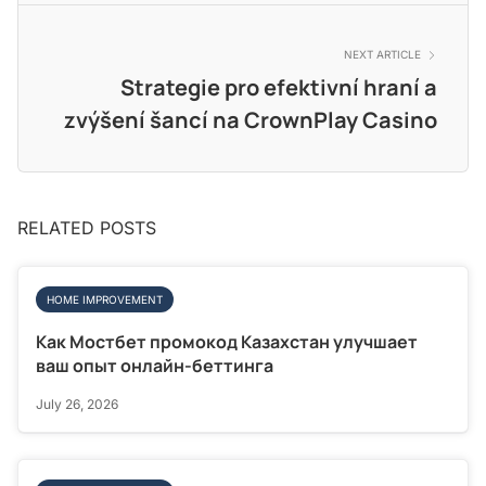
NEXT ARTICLE
Strategie pro efektivní hraní a
zvýšení šancí na CrownPlay Casino
RELATED POSTS
HOME IMPROVEMENT
Как Мостбет промокод Казахстан улучшает
ваш опыт онлайн-беттинга
July 26, 2026