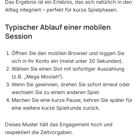
Das Ergebnis ist ein Erlebnis, das sich natürlich in den
Alltag integriert – perfekt für kurze Spielphasen.
Typischer Ablauf einer mobilen
Session
Öffnen Sie den mobilen Browser und loggen Sie
sich in Ihr Konto ein (meist unter 30 Sekunden).
Wählen Sie einen Slot mit sofortiger Auszahlung
(z.B. „Mega Moolah“).
Wenn Sie gewinnen, drehen Sie sofort erneut oder
wechseln Sie zu einem anderen Spiel.
Machen Sie eine kurze Pause; kehren Sie später für
eine weitere kurze Spielrunde zurück.
Dieses Muster hält das Engagement hoch und
respektiert die Zeitvorgaben.