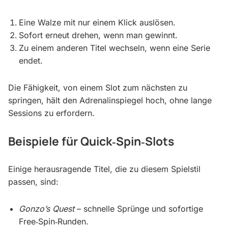
Eine Walze mit nur einem Klick auslösen.
Sofort erneut drehen, wenn man gewinnt.
Zu einem anderen Titel wechseln, wenn eine Serie
endet.
Die Fähigkeit, von einem Slot zum nächsten zu
springen, hält den Adrenalinspiegel hoch, ohne lange
Sessions zu erfordern.
Beispiele für Quick‑Spin‑Slots
Einige herausragende Titel, die zu diesem Spielstil
passen, sind:
Gonzo’s Quest
– schnelle Sprünge und sofortige
Free‑Spin‑Runden.