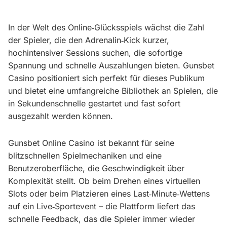
In der Welt des Online‑Glücksspiels wächst die Zahl
der Spieler, die den Adrenalin‑Kick kurzer,
hochintensiver Sessions suchen, die sofortige
Spannung und schnelle Auszahlungen bieten. Gunsbet
Casino positioniert sich perfekt für dieses Publikum
und bietet eine umfangreiche Bibliothek an Spielen, die
in Sekundenschnelle gestartet und fast sofort
ausgezahlt werden können.
Gunsbet Online Casino ist bekannt für seine
blitzschnellen Spielmechaniken und eine
Benutzeroberfläche, die Geschwindigkeit über
Komplexität stellt. Ob beim Drehen eines virtuellen
Slots oder beim Platzieren eines Last‑Minute‑Wettens
auf ein Live‑Sportevent – die Plattform liefert das
schnelle Feedback, das die Spieler immer wieder