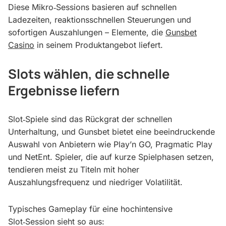
Diese Mikro‑Sessions basieren auf schnellen
Ladezeiten, reaktionsschnellen Steuerungen und
sofortigen Auszahlungen – Elemente, die
Gunsbet
Casino
in seinem Produktangebot liefert.
Slots wählen, die schnelle
Ergebnisse liefern
Slot‑Spiele sind das Rückgrat der schnellen
Unterhaltung, und Gunsbet bietet eine beeindruckende
Auswahl von Anbietern wie Play’n GO, Pragmatic Play
und NetEnt. Spieler, die auf kurze Spielphasen setzen,
tendieren meist zu Titeln mit hoher
Auszahlungsfrequenz und niedriger Volatilität.
Typisches Gameplay für eine hochintensive
Slot‑Session sieht so aus: