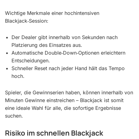
Wichtige Merkmale einer hochintensiven
Blackjack‑Session:
Der Dealer gibt innerhalb von Sekunden nach
Platzierung des Einsatzes aus.
Automatische Double‑Down‑Optionen erleichtern
Entscheidungen.
Schneller Reset nach jeder Hand hält das Tempo
hoch.
Spieler, die Gewinnserien haben, können innerhalb von
Minuten Gewinne einstreichen – Blackjack ist somit
eine ideale Wahl für alle, die sofortige Ergebnisse
suchen.
Risiko im schnellen Blackjack