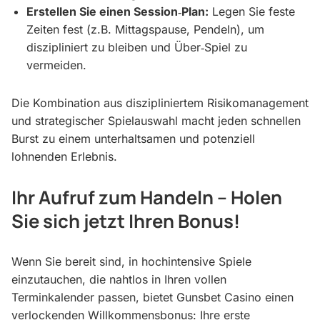
Erstellen Sie einen Session‑Plan:
Legen Sie feste
Zeiten fest (z.B. Mittagspause, Pendeln), um
diszipliniert zu bleiben und Über‑Spiel zu
vermeiden.
Die Kombination aus diszipliniertem Risikomanagement
und strategischer Spielauswahl macht jeden schnellen
Burst zu einem unterhaltsamen und potenziell
lohnenden Erlebnis.
Ihr Aufruf zum Handeln – Holen
Sie sich jetzt Ihren Bonus!
Wenn Sie bereit sind, in hochintensive Spiele
einzutauchen, die nahtlos in Ihren vollen
Terminkalender passen, bietet Gunsbet Casino einen
verlockenden Willkommensbonus: Ihre erste