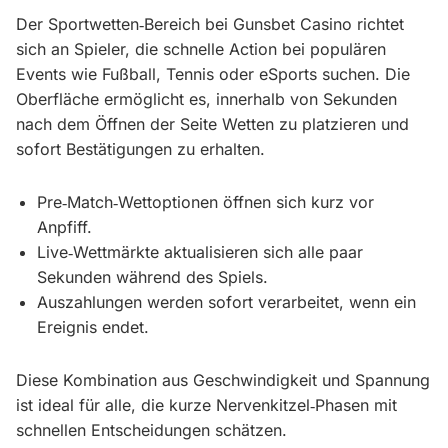
Der Sportwetten‑Bereich bei Gunsbet Casino richtet
sich an Spieler, die schnelle Action bei populären
Events wie Fußball, Tennis oder eSports suchen. Die
Oberfläche ermöglicht es, innerhalb von Sekunden
nach dem Öffnen der Seite Wetten zu platzieren und
sofort Bestätigungen zu erhalten.
Pre‑Match‑Wettoptionen öffnen sich kurz vor
Anpfiff.
Live‑Wettmärkte aktualisieren sich alle paar
Sekunden während des Spiels.
Auszahlungen werden sofort verarbeitet, wenn ein
Ereignis endet.
Diese Kombination aus Geschwindigkeit und Spannung
ist ideal für alle, die kurze Nervenkitzel‑Phasen mit
schnellen Entscheidungen schätzen.