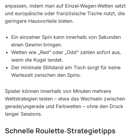
anpassen, indem man auf Einzel‑Wagen‑Wetten setzt
und europäische oder französische Tische nutzt, die
geringere Hausvorteile bieten.
Ein einzelner Spin kann innerhalb von Sekunden
einen Gewinn bringen.
Wetten wie „Red“ oder „Odd“ zahlen sofort aus,
wenn die Kugel landet.
Der minimale Stillstand am Tisch sorgt für keine
Wartezeit zwischen den Spins.
Spieler können innerhalb von Minuten mehrere
Wettstrategien testen – etwa das Wechseln zwischen
gerade/ungerade und Farbwetten – ohne den Druck
langer Sessions.
Schnelle Roulette‑Strategietipps