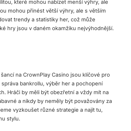
tilitou, které mohou nabízet menší výhry, ale
itou mohou přinést větší výhry, ale s větším
dovat trendy a statistiky her, což může
ké hry jsou v daném okamžiku nejvýhodnější.
í šancí na CrownPlay Casino jsou klíčové pro
správa bankrollu, výběr her a pochopení
h. Hráči by měli být obezřetní a vždy mít na
zábavné a nikdy by neměly být považovány za
eme vyzkoušet různé strategie a najít tu,
u stylu.