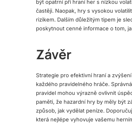
být opatrní při hraní her s nízkou vola
častěji. Naopak, hry s vysokou volatil
rizikem. Dalším důležitým tipem je sle
poskytnout cenné informace o tom, ja
Závěr
Strategie pro efektivní hraní a zvýšen
každého pravidelného hráče. Správná 
pravidel mohou výrazně ovlivnit úspěc
paměti, že hazardní hry by měly být 
způsob, jak vydělat peníze. Doporučuj
která nejlépe vyhovuje vašemu herním