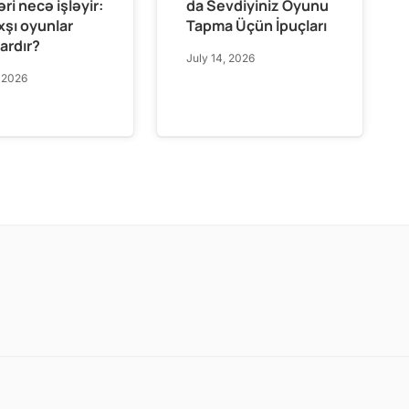
ri necə işləyir:
da Sevdiyiniz Oyunu
xşı oyunlar
Tapma Üçün İpuçları
ardır?
July 14, 2026
, 2026