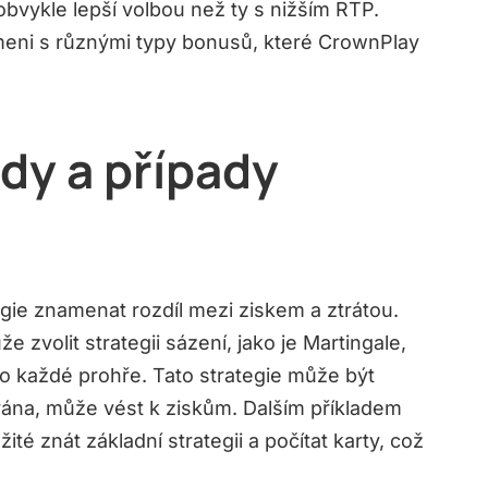
obvykle lepší volbou než ty s nižším RTP.
meni s různými typy bonusů, které CrownPlay
ady a případy
gie znamenat rozdíl mezi ziskem a ztrátou.
e zvolit strategii sázení, jako je Martingale,
o každé prohře. Tato strategie může být
ována, může vést k ziskům. Dalším příkladem
ité znát základní strategii a počítat karty, což