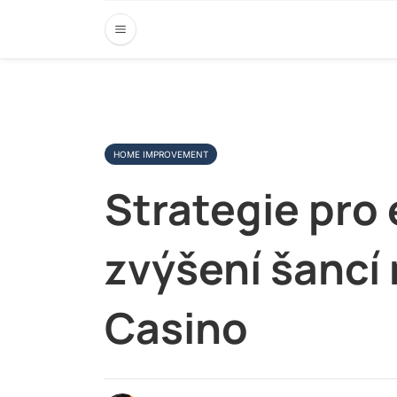
HOME IMPROVEMENT
Strategie pro 
zvýšení šancí
Casino