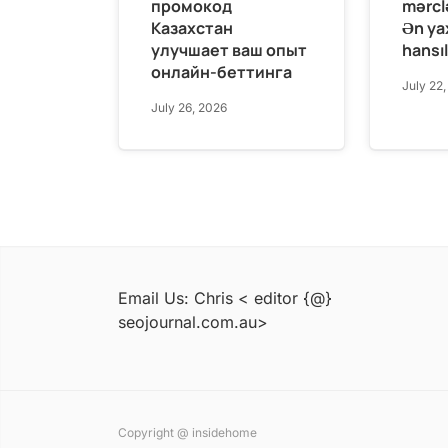
промокод
mərclə
Казахстан
Ən ya
улучшает ваш опыт
hansıl
онлайн-беттинга
July 22
July 26, 2026
Email Us: Chris < editor {@}
seojournal.com.au>
Copyright @ insidehome