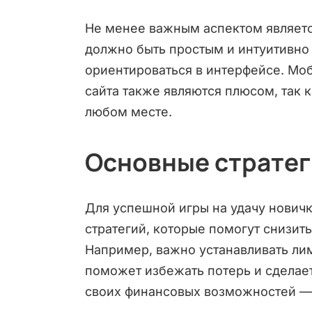
Не менее важным аспектом являетс
должно быть простым и интуитивно 
ориентироваться в интерфейсе. Мо
сайта также являются плюсом, так к
любом месте.
Основные стратег
Для успешной игры на удачу новичк
стратегий, которые помогут снизит
Например, важно устанавливать лим
поможет избежать потерь и сделае
своих финансовых возможностей — 