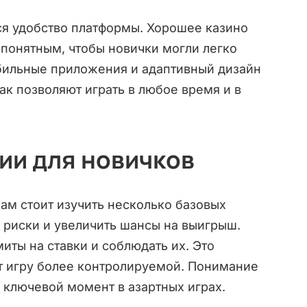
я удобство платформы. Хорошее казино
понятным, чтобы новички могли легко
бильные приложения и адаптивный дизайн
ак позволяют играть в любое время и в
ии для новичков
ам стоит изучить несколько базовых
ь риски и увеличить шансы на выигрыш.
иты на ставки и соблюдать их. Это
т игру более контролируемой. Понимание
ключевой момент в азартных играх.