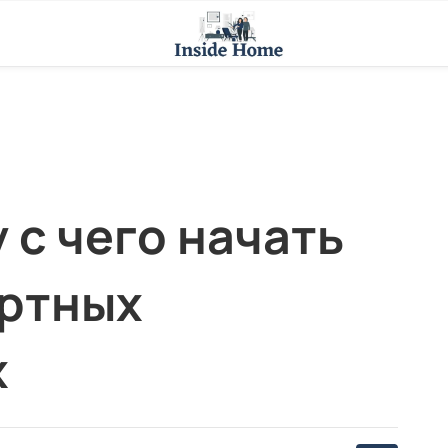
 с чего начать
артных
х