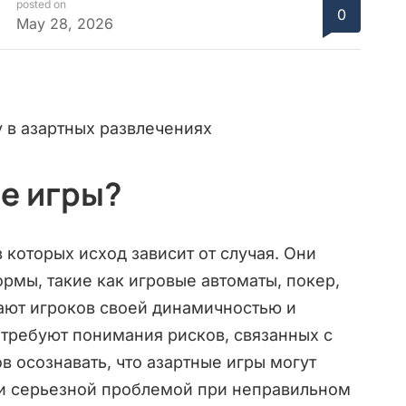
posted on
0
May 28, 2026
у в азартных развлечениях
е игры?
 которых исход зависит от случая. Они
ормы, такие как игровые автоматы, покер,
кают игроков своей динамичностью и
требуют понимания рисков, связанных с
в осознавать, что азартные игры могут
к и серьезной проблемой при неправильном