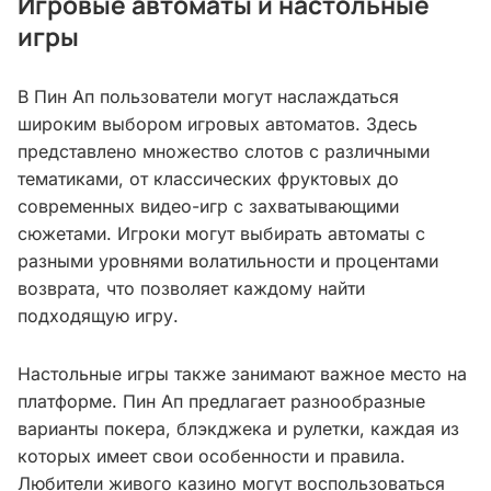
Игровые автоматы и настольные
игры
В Пин Ап пользователи могут наслаждаться
широким выбором игровых автоматов. Здесь
представлено множество слотов с различными
тематиками, от классических фруктовых до
современных видео-игр с захватывающими
сюжетами. Игроки могут выбирать автоматы с
разными уровнями волатильности и процентами
возврата, что позволяет каждому найти
подходящую игру.
Настольные игры также занимают важное место на
платформе. Пин Ап предлагает разнообразные
варианты покера, блэкджека и рулетки, каждая из
которых имеет свои особенности и правила.
Любители живого казино могут воспользоваться