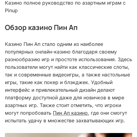
Казино полное руководство по азартным играм с
Pinup
Обзор казино Пин Ап
Казино Пин Ап стало одним из наиболее
популярных онлайн-казино благодаря своему
разнообразию игр и простоте использования. Здесь
пользователи могут найти как классические слоты,
так и современные видеоигры, а также настольные
игры, такие как покер и блэкджек. Удобный
интерфейс и привлекательный дизайн делают
платформу доступной даже для новичков в мире
азартных игр. Также стоит отметить, что игроки
могут попробовать
Пин Ап казино
, где они смогут
испытать удачу в множестве захватывающих игр.