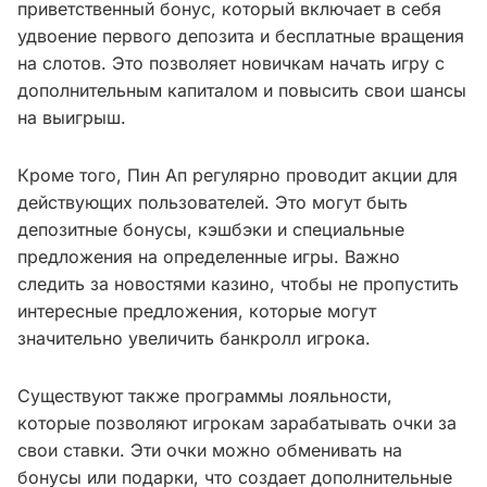
приветственный бонус, который включает в себя
удвоение первого депозита и бесплатные вращения
на слотов. Это позволяет новичкам начать игру с
дополнительным капиталом и повысить свои шансы
на выигрыш.
Кроме того, Пин Ап регулярно проводит акции для
действующих пользователей. Это могут быть
депозитные бонусы, кэшбэки и специальные
предложения на определенные игры. Важно
следить за новостями казино, чтобы не пропустить
интересные предложения, которые могут
значительно увеличить банкролл игрока.
Существуют также программы лояльности,
которые позволяют игрокам зарабатывать очки за
свои ставки. Эти очки можно обменивать на
бонусы или подарки, что создает дополнительные