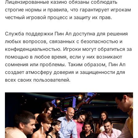
Лицензированные казино обязаны соблюдать
строгие нормы и правила, что гарантирует игрокам
честный игровой процесс и защиту их прав.
Служба поддержки Пин Ап доступна для решения
любых вопросов, связанных с безопасностью и
конфиденциальностью. Игроки могут обратиться за
помощью в любое время, если у них возникают
сомнения или проблемы. Таким образом, Пин Ап
создает атмосферу доверия и защищенности для
всех своих пользователей.