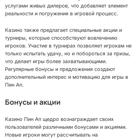
услугами живых дилеров, что добавляет элемент
реальности и погружения в игровой процесс.
Казино также предлагает специальные акции и
турниры, которые способствуют вовлечению
игроков. Участие в турнирах позволяет игрокам не
только испытать удачу, но и побороться за призы,
что делает игры более захватывающими.
Регулярные бонусы и предложения создают
дополнительный интерес и мотивацию для игры в
Пин Ап.
Бонусы и акции
Казино Пин Ап щедро вознаграждает своих
пользователей различными бонусами и акциями.
Новые игроки могут рассчитывать на