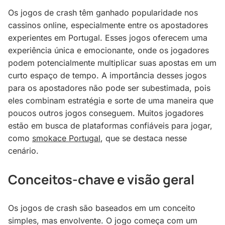
Os jogos de crash têm ganhado popularidade nos
cassinos online, especialmente entre os apostadores
experientes em Portugal. Esses jogos oferecem uma
experiência única e emocionante, onde os jogadores
podem potencialmente multiplicar suas apostas em um
curto espaço de tempo. A importância desses jogos
para os apostadores não pode ser subestimada, pois
eles combinam estratégia e sorte de uma maneira que
poucos outros jogos conseguem. Muitos jogadores
estão em busca de plataformas confiáveis para jogar,
como
smokace Portugal
, que se destaca nesse
cenário.
Conceitos-chave e visão geral
Os jogos de crash são baseados em um conceito
simples, mas envolvente. O jogo começa com um