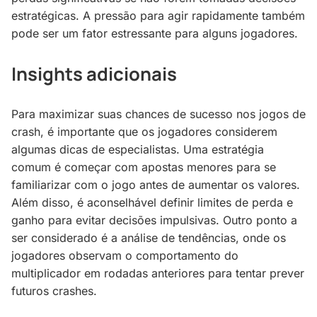
estratégicas. A pressão para agir rapidamente também
pode ser um fator estressante para alguns jogadores.
Insights adicionais
Para maximizar suas chances de sucesso nos jogos de
crash, é importante que os jogadores considerem
algumas dicas de especialistas. Uma estratégia
comum é começar com apostas menores para se
familiarizar com o jogo antes de aumentar os valores.
Além disso, é aconselhável definir limites de perda e
ganho para evitar decisões impulsivas. Outro ponto a
ser considerado é a análise de tendências, onde os
jogadores observam o comportamento do
multiplicador em rodadas anteriores para tentar prever
futuros crashes.