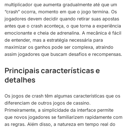
multiplicador que aumenta gradualmente até que um
“crash” ocorra, momento em que o jogo termina. Os
jogadores devem decidir quando retirar suas apostas
antes que o crash aconteça, o que torna a experiência
emocionante e cheia de adrenalina. A mecânica é fácil
de entender, mas a estratégia necessária para
maximizar os ganhos pode ser complexa, atraindo
assim jogadores que buscam desafios e recompensas.
Principais características e
detalhes
Os jogos de crash têm algumas características que os
diferenciam de outros jogos de cassino.
Primeiramente, a simplicidade da interface permite
que novos jogadores se familiarizem rapidamente com
as regras. Além disso, a natureza em tempo real do