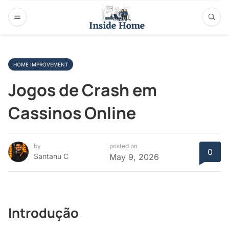
HOME IMPROVEMENT
Jogos de Crash em
Cassinos Online
by
posted on
0
Santanu C
May 9, 2026
Introdução