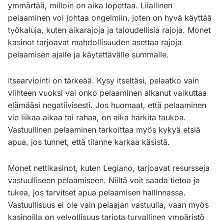
ymmärtää, milloin on aika lopettaa. Liiallinen
pelaaminen voi johtaa ongelmiin, joten on hyvä käyttää
työkaluja, kuten aikarajoja ja taloudellisia rajoja. Monet
kasinot tarjoavat mahdollisuuden asettaa rajoja
pelaamisen ajalle ja käytettävälle summalle.
Itsearviointi on tärkeää. Kysy itseltäsi, pelaatko vain
viihteen vuoksi vai onko pelaaminen alkanut vaikuttaa
elämääsi negatiivisesti. Jos huomaat, että pelaaminen
vie liikaa aikaa tai rahaa, on aika harkita taukoa.
Vastuullinen pelaaminen tarkoittaa myös kykyä etsiä
apua, jos tunnet, että tilanne karkaa käsistä.
Monet nettikasinot, kuten Legiano, tarjoavat resursseja
vastuulliseen pelaamiseen. Niiltä voit saada tietoa ja
tukea, jos tarvitset apua pelaamisen hallinnassa.
Vastuullisuus ei ole vain pelaajan vastuulla, vaan myös
kasinoilla on velvollisuus tarjota turvallinen ympäristö