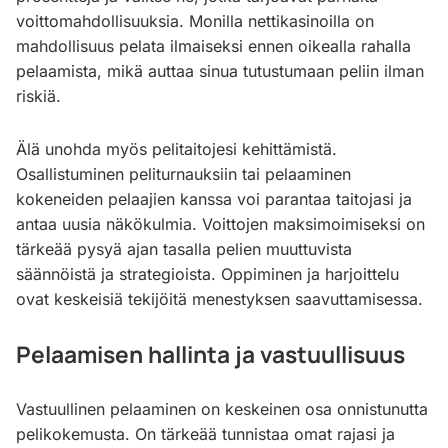
voittomahdollisuuksia. Monilla nettikasinoilla on
mahdollisuus pelata ilmaiseksi ennen oikealla rahalla
pelaamista, mikä auttaa sinua tutustumaan peliin ilman
riskiä.
Älä unohda myös pelitaitojesi kehittämistä.
Osallistuminen peliturnauksiin tai pelaaminen
kokeneiden pelaajien kanssa voi parantaa taitojasi ja
antaa uusia näkökulmia. Voittojen maksimoimiseksi on
tärkeää pysyä ajan tasalla pelien muuttuvista
säännöistä ja strategioista. Oppiminen ja harjoittelu
ovat keskeisiä tekijöitä menestyksen saavuttamisessa.
Pelaamisen hallinta ja vastuullisuus
Vastuullinen pelaaminen on keskeinen osa onnistunutta
pelikokemusta. On tärkeää tunnistaa omat rajasi ja