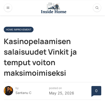
HOME IMPROVEMENT
Kasinopelaamisen
salaisuudet Vinkit ja
temput voiton
maksimoimiseksi
by
posted on
0
Santanu C
May 25, 2026