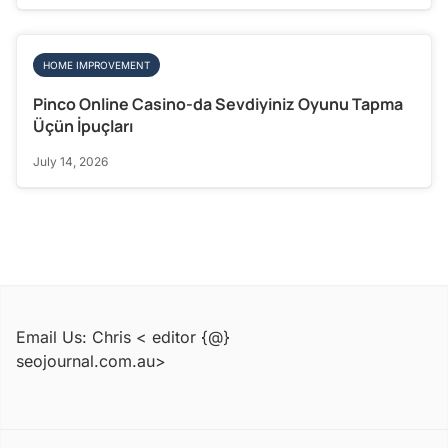
HOME IMPROVEMENT
Pinco Online Casino-da Sevdiyiniz Oyunu Tapma
Üçün İpuçları
July 14, 2026
Email Us: Chris < editor {@}
seojournal.com.au>