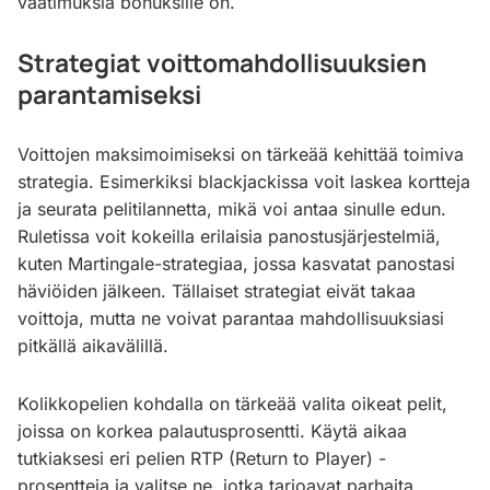
vaatimuksia bonuksille on.
Strategiat voittomahdollisuuksien
parantamiseksi
Voittojen maksimoimiseksi on tärkeää kehittää toimiva
strategia. Esimerkiksi blackjackissa voit laskea kortteja
ja seurata pelitilannetta, mikä voi antaa sinulle edun.
Ruletissa voit kokeilla erilaisia panostusjärjestelmiä,
kuten Martingale-strategiaa, jossa kasvatat panostasi
häviöiden jälkeen. Tällaiset strategiat eivät takaa
voittoja, mutta ne voivat parantaa mahdollisuuksiasi
pitkällä aikavälillä.
Kolikkopelien kohdalla on tärkeää valita oikeat pelit,
joissa on korkea palautusprosentti. Käytä aikaa
tutkiaksesi eri pelien RTP (Return to Player) -
prosentteja ja valitse ne, jotka tarjoavat parhaita