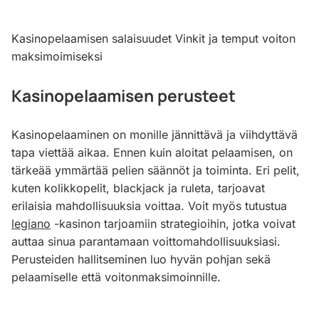
Kasinopelaamisen salaisuudet Vinkit ja temput voiton
maksimoimiseksi
Kasinopelaamisen perusteet
Kasinopelaaminen on monille jännittävä ja viihdyttävä
tapa viettää aikaa. Ennen kuin aloitat pelaamisen, on
tärkeää ymmärtää pelien säännöt ja toiminta. Eri pelit,
kuten kolikkopelit, blackjack ja ruleta, tarjoavat
erilaisia mahdollisuuksia voittaa. Voit myös tutustua
legiano
-kasinon tarjoamiin strategioihin, jotka voivat
auttaa sinua parantamaan voittomahdollisuuksiasi.
Perusteiden hallitseminen luo hyvän pohjan sekä
pelaamiselle että voitonmaksimoinnille.