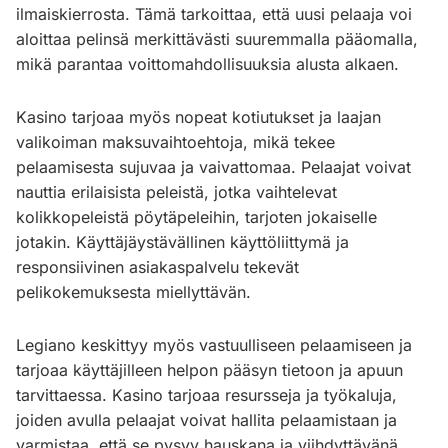
ilmaiskierrosta. Tämä tarkoittaa, että uusi pelaaja voi
aloittaa pelinsä merkittävästi suuremmalla pääomalla,
mikä parantaa voittomahdollisuuksia alusta alkaen.
Kasino tarjoaa myös nopeat kotiutukset ja laajan
valikoiman maksuvaihtoehtoja, mikä tekee
pelaamisesta sujuvaa ja vaivattomaa. Pelaajat voivat
nauttia erilaisista peleistä, jotka vaihtelevat
kolikkopeleistä pöytäpeleihin, tarjoten jokaiselle
jotakin. Käyttäjäystävällinen käyttöliittymä ja
responsiivinen asiakaspalvelu tekevät
pelikokemuksesta miellyttävän.
Legiano keskittyy myös vastuulliseen pelaamiseen ja
tarjoaa käyttäjilleen helpon pääsyn tietoon ja apuun
tarvittaessa. Kasino tarjoaa resursseja ja työkaluja,
joiden avulla pelaajat voivat hallita pelaamistaan ja
varmistaa, että se pysyy hauskana ja viihdyttävänä