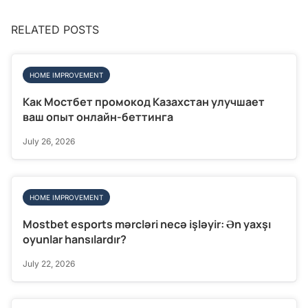
RELATED POSTS
HOME IMPROVEMENT
Как Мостбет промокод Казахстан улучшает
ваш опыт онлайн-беттинга
July 26, 2026
HOME IMPROVEMENT
Mostbet esports mərcləri necə işləyir: Ən yaxşı
oyunlar hansılardır?
July 22, 2026