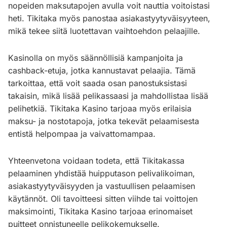
nopeiden maksutapojen avulla voit nauttia voitoistasi
heti. Tikitaka myös panostaa asiakastyytyväisyyteen,
mikä tekee siitä luotettavan vaihtoehdon pelaajille.
Kasinolla on myös säännöllisiä kampanjoita ja
cashback-etuja, jotka kannustavat pelaajia. Tämä
tarkoittaa, että voit saada osan panostuksistasi
takaisin, mikä lisää pelikassaasi ja mahdollistaa lisää
pelihetkiä. Tikitaka Kasino tarjoaa myös erilaisia
maksu- ja nostotapoja, jotka tekevät pelaamisesta
entistä helpompaa ja vaivattomampaa.
Yhteenvetona voidaan todeta, että Tikitakassa
pelaaminen yhdistää huipputason pelivalikoiman,
asiakastyytyväisyyden ja vastuullisen pelaamisen
käytännöt. Oli tavoitteesi sitten viihde tai voittojen
maksimointi, Tikitaka Kasino tarjoaa erinomaiset
puitteet onnistuneelle pelikokemukselle.