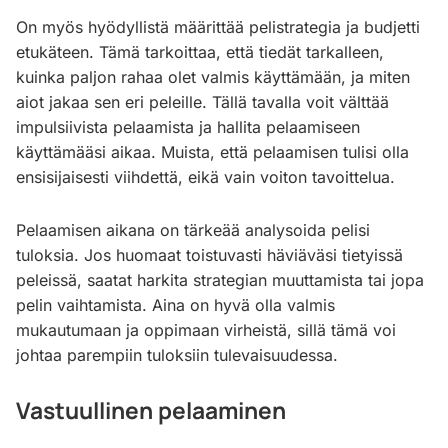
On myös hyödyllistä määrittää pelistrategia ja budjetti
etukäteen. Tämä tarkoittaa, että tiedät tarkalleen,
kuinka paljon rahaa olet valmis käyttämään, ja miten
aiot jakaa sen eri peleille. Tällä tavalla voit välttää
impulsiivista pelaamista ja hallita pelaamiseen
käyttämääsi aikaa. Muista, että pelaamisen tulisi olla
ensisijaisesti viihdettä, eikä vain voiton tavoittelua.
Pelaamisen aikana on tärkeää analysoida pelisi
tuloksia. Jos huomaat toistuvasti häviäväsi tietyissä
peleissä, saatat harkita strategian muuttamista tai jopa
pelin vaihtamista. Aina on hyvä olla valmis
mukautumaan ja oppimaan virheistä, sillä tämä voi
johtaa parempiin tuloksiin tulevaisuudessa.
Vastuullinen pelaaminen