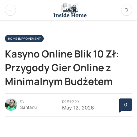
HOME IMPROVEMENT
Kasyno Online Blik 10 Zł:
Przygody Gier Online z
Minimalnym Budżetem
by
posted on
0
Santanu
May 12, 2026