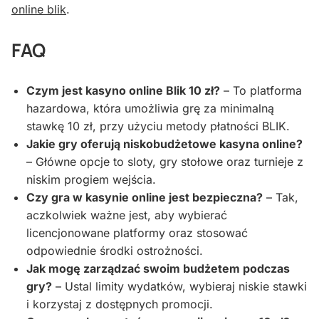
online blik
.
FAQ
Czym jest kasyno online Blik 10 zł?
– To platforma
hazardowa, która umożliwia grę za minimalną
stawkę 10 zł, przy użyciu metody płatności BLIK.
Jakie gry oferują niskobudżetowe kasyna online?
– Główne opcje to sloty, gry stołowe oraz turnieje z
niskim progiem wejścia.
Czy gra w kasynie online jest bezpieczna?
– Tak,
aczkolwiek ważne jest, aby wybierać
licencjonowane platformy oraz stosować
odpowiednie środki ostrożności.
Jak mogę zarządzać swoim budżetem podczas
gry?
– Ustal limity wydatków, wybieraj niskie stawki
i korzystaj z dostępnych promocji.