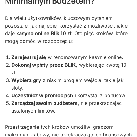
Minimalnym Budżetem?
Dla wielu użytkowników, kluczowym pytaniem
pozostaje, jak najlepiej korzystać z możliwości, jakie
daje
kasyno online Blik 10 zł
. Oto pięć kroków, które
mogą pomóc w rozpoczęciu:
Zarejestruj się
w renomowanym kasynie online.
Dokonaj wpłaty przez BLIK
, wybierając kwotę 10
zł.
Wybierz gry
z niskim progiem wejścia, takie jak
sloty.
Uczestnicz w promocjach
i korzystaj z bonusów.
Zarządzaj swoim budżetem
, nie przekraczając
ustalonych limitów.
Przestrzeganie tych kroków umożliwi graczom
maksimum zabawy, nie przekraczając ich finansowych