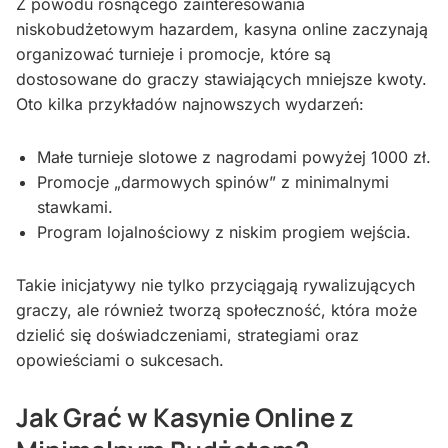
Z powodu rosnącego zainteresowania
niskobudżetowym hazardem, kasyna online zaczynają
organizować turnieje i promocje, które są
dostosowane do graczy stawiających mniejsze kwoty.
Oto kilka przykładów najnowszych wydarzeń:
Małe turnieje slotowe z nagrodami powyżej 1000 zł.
Promocje „darmowych spinów” z minimalnymi
stawkami.
Program lojalnościowy z niskim progiem wejścia.
Takie inicjatywy nie tylko przyciągają rywalizujących
graczy, ale również tworzą społeczność, która może
dzielić się doświadczeniami, strategiami oraz
opowieściami o sukcesach.
Jak Grać w Kasynie Online z