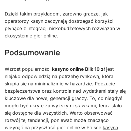
Dzięki takim przykładom, zarówno gracze, jak i
operatorzy kasyn zaczynają dostrzegać korzyści
płynące z integracji niskobudżetowych rozwiązań w
ekosystemie gier online.
Podsumowanie
Wzrost popularności
kasyno online Blik 10 zł
jest
niejako odpowiedzią na potrzebę rynkową, która
skupia się na minimalizmie w hazardzie. Poczucie
bezpieczeństwa oraz kontrola nad wydatkami stały się
kluczowe dla nowej generacji graczy. To, co niegdyś
mogło być ukryte za wyższymi stawkami, teraz stało
się dostępne dla wszystkich. Warto obserwować
rozwój tej tendencji, ponieważ może znacząco
wpłynąć na przyszłość gier online w Polsce
kasyna