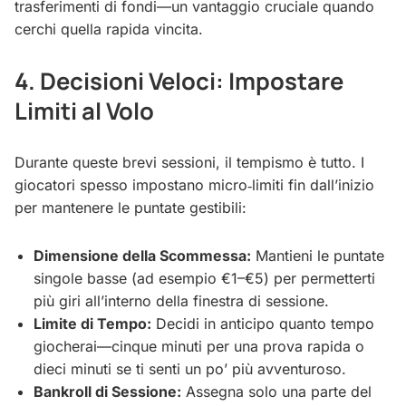
trasferimenti di fondi—un vantaggio cruciale quando
cerchi quella rapida vincita.
4. Decisioni Veloci: Impostare
Limiti al Volo
Durante queste brevi sessioni, il tempismo è tutto. I
giocatori spesso impostano micro‑limiti fin dall’inizio
per mantenere le puntate gestibili:
Dimensione della Scommessa:
Mantieni le puntate
singole basse (ad esempio €1–€5) per permetterti
più giri all’interno della finestra di sessione.
Limite di Tempo:
Decidi in anticipo quanto tempo
giocherai—cinque minuti per una prova rapida o
dieci minuti se ti senti un po’ più avventuroso.
Bankroll di Sessione:
Assegna solo una parte del