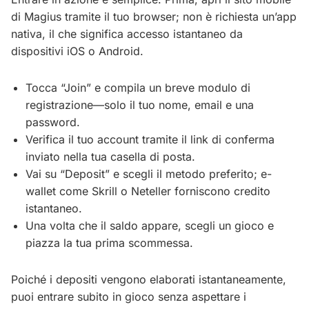
di Magius tramite il tuo browser; non è richiesta un’app
nativa, il che significa accesso istantaneo da
dispositivi iOS o Android.
Tocca “Join” e compila un breve modulo di
registrazione—solo il tuo nome, email e una
password.
Verifica il tuo account tramite il link di conferma
inviato nella tua casella di posta.
Vai su “Deposit” e scegli il metodo preferito; e-
wallet come Skrill o Neteller forniscono credito
istantaneo.
Una volta che il saldo appare, scegli un gioco e
piazza la tua prima scommessa.
Poiché i depositi vengono elaborati istantaneamente,
puoi entrare subito in gioco senza aspettare i