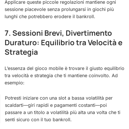
Applicare queste piccole regolazioni mantiene ogni
sessione piacevole senza prolungarsi in giochi più
lunghi che potrebbero erodere il bankroll.
7. Sessioni Brevi, Divertimento
Duraturo: Equilibrio tra Velocità e
Strategia
L’essenza del gioco mobile è trovare il giusto equilibrio
tra velocità e strategia che ti mantiene coinvolto. Ad
esempio:
Potresti iniziare con una slot a bassa volatilità per
scaldarti—giri rapidi e pagamenti costanti—poi
passare a un titolo a volatilità più alta una volta che ti
senti sicuro con il tuo bankroll.