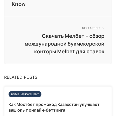
Know
NEXT ARTICLE
Скачать Мелбет – обзор
международной букмекерской
конторы Melbet для ставок
RELATED POSTS
HOME IMPROVEMENT
Как Мостбет промокод Казахстан улучшает
ваш опыт онлайн-беттинга