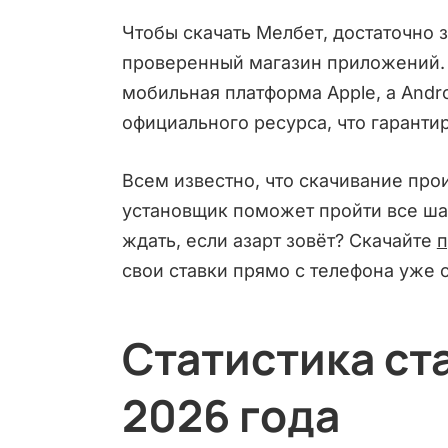
Чтобы скачать Мелбет, достаточно з
проверенный магазин приложений. Д
мобильная платформа Apple, а Andr
официального ресурса, что гаранти
Всем известно, что скачивание про
установщик поможет пройти все ша
ждать, если азарт зовёт? Скачайте
п
свои ставки прямо с телефона уже 
Статистика ст
2026 года