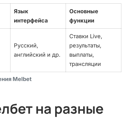
Язык
Основные
интерфейса
функции
Ставки Live,
Русский,
результаты,
английский и др.
выплаты,
трансляции
ния Melbet
елбет на разные