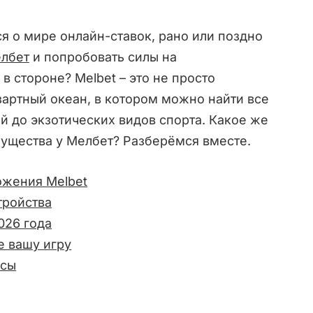
я о мире онлайн-ставок, рано или поздно
елбет
и попробовать силы на
в стороне? Melbet – это не просто
зартный океан, в котором можно найти все
й до экзотических видов спорта. Какое же
ущества у Мелбет? Разберёмся вместе.
жения Melbet
тройства
026 года
е вашу игру
осы