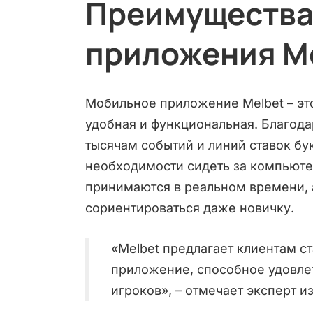
Преимущества
приложения M
Мобильное приложение Melbet – это
удобная и функциональная. Благода
тысячам событий и линий ставок бук
необходимости сидеть за компьюте
принимаются в реальном времени, 
сориентироваться даже новичку.
«Melbet предлагает клиентам с
приложение, способное удовле
игроков», – отмечает эксперт и