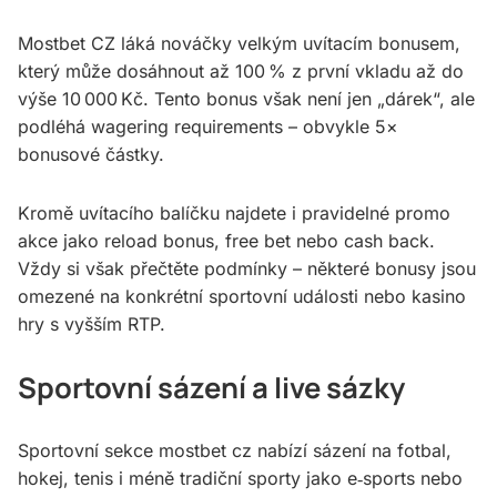
Mostbet CZ láká nováčky velkým uvítacím bonusem,
který může dosáhnout až 100 % z první vkladu až do
výše 10 000 Kč. Tento bonus však není jen „dárek“, ale
podléhá wagering requirements – obvykle 5×
bonusové částky.
Kromě uvítacího balíčku najdete i pravidelné promo
akce jako reload bonus, free bet nebo cash back.
Vždy si však přečtěte podmínky – některé bonusy jsou
omezené na konkrétní sportovní události nebo kasino
hry s vyšším RTP.
Sportovní sázení a live sázky
Sportovní sekce mostbet cz nabízí sázení na fotbal,
hokej, tenis i méně tradiční sporty jako e‑sports nebo