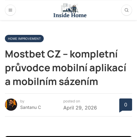
HOME IMPROVEMENT
Mostbet CZ – kompletní
průvodce mobilní aplikací
a mobilním sázením
by
posted on
0
Santanu C
April 29, 2026