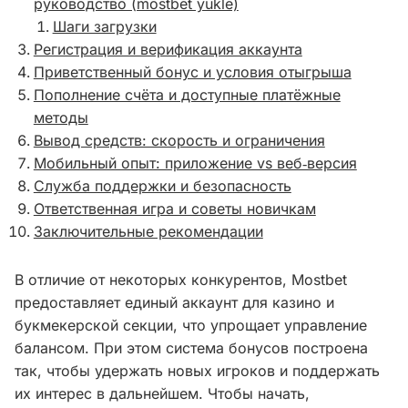
руководство (mostbet yukle)
Шаги загрузки
Регистрация и верификация аккаунта
Приветственный бонус и условия отыгрыша
Пополнение счёта и доступные платёжные
методы
Вывод средств: скорость и ограничения
Мобильный опыт: приложение vs веб‑версия
Служба поддержки и безопасность
Ответственная игра и советы новичкам
Заключительные рекомендации
В отличие от некоторых конкурентов, Mostbet
предоставляет единый аккаунт для казино и
букмекерской секции, что упрощает управление
балансом. При этом система бонусов построена
так, чтобы удержать новых игроков и поддержать
их интерес в дальнейшем. Чтобы начать,