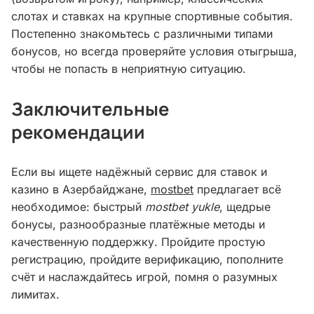
слотах и ставках на крупные спортивные события.
Постепенно знакомьтесь с различными типами
бонусов, но всегда проверяйте условия отыгрыша,
чтобы не попасть в неприятную ситуацию.
Заключительные
рекомендации
Если вы ищете надёжный сервис для ставок и
казино в Азербайджане,
mostbet
предлагает всё
необходимое: быстрый
mostbet yukle
, щедрые
бонусы, разнообразные платёжные методы и
качественную поддержку. Пройдите простую
регистрацию, пройдите верификацию, пополните
счёт и наслаждайтесь игрой, помня о разумных
лимитах.