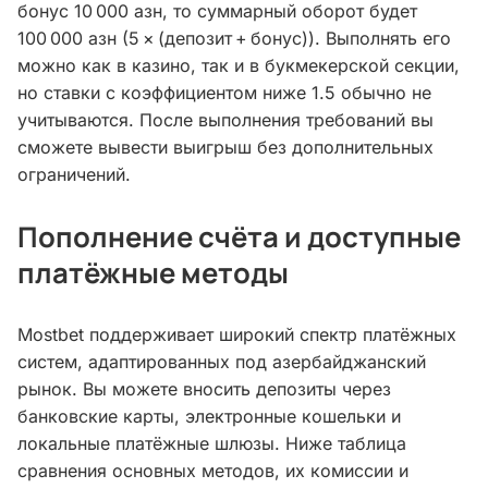
бонус 10 000 азн, то суммарный оборот будет
100 000 азн (5 × (депозит + бонус)). Выполнять его
можно как в казино, так и в букмекерской секции,
но ставки с коэффициентом ниже 1.5 обычно не
учитываются. После выполнения требований вы
сможете вывести выигрыш без дополнительных
ограничений.
Пополнение счёта и доступные
платёжные методы
Mostbet поддерживает широкий спектр платёжных
систем, адаптированных под азербайджанский
рынок. Вы можете вносить депозиты через
банковские карты, электронные кошельки и
локальные платёжные шлюзы. Ниже таблица
сравнения основных методов, их комиссии и