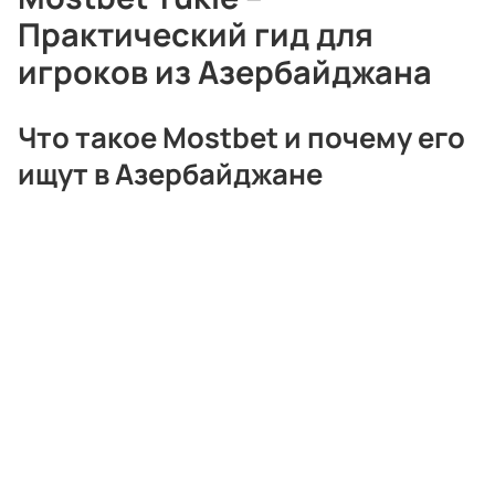
Практический гид для
игроков из Азербайджана
Что такое Mostbet и почему его
ищут в Азербайджане