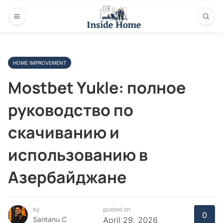
HOME IMPROVEMENT
Mostbet Yukle: полное
руководство по
скачиванию и
использованию в
Азербайджане
by
posted on
0
Santanu C
April 29, 2026