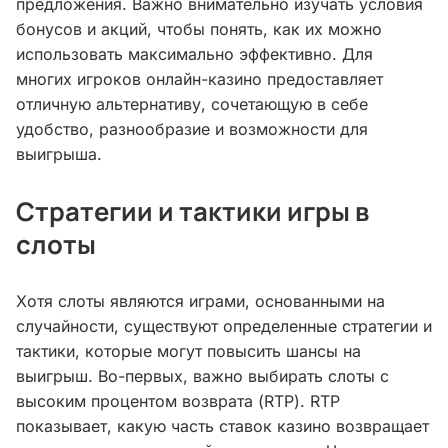
предложения. Важно внимательно изучать условия
бонусов и акций, чтобы понять, как их можно
использовать максимально эффективно. Для
многих игроков онлайн-казино предоставляет
отличную альтернативу, сочетающую в себе
удобство, разнообразие и возможности для
выигрыша.
Стратегии и тактики игры в
слоты
Хотя слоты являются играми, основанными на
случайности, существуют определенные стратегии и
тактики, которые могут повысить шансы на
выигрыш. Во-первых, важно выбирать слоты с
высоким процентом возврата (RTP). RTP
показывает, какую часть ставок казино возвращает