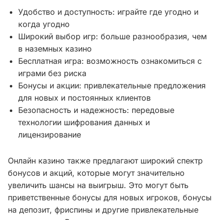
Удобство и доступность: играйте где угодно и
когда угодно
Широкий выбор игр: больше разнообразия, чем
в наземных казино
Бесплатная игра: возможность ознакомиться с
играми без риска
Бонусы и акции: привлекательные предложения
для новых и постоянных клиентов
Безопасность и надежность: передовые
технологии шифрования данных и
лицензирование
Онлайн казино также предлагают широкий спектр
бонусов и акций, которые могут значительно
увеличить шансы на выигрыш. Это могут быть
приветственные бонусы для новых игроков, бонусы
на депозит, фриспины и другие привлекательные