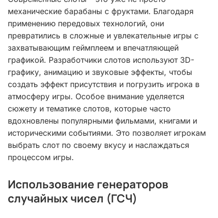
механические барабаны с фруктами. Благодаря
применению передовых технологий, они
превратились в сложные и увлекательные игры с
захватывающим геймплеем и впечатляющей
графикой. Разработчики слотов используют 3D-
графику, анимацию и звуковые эффекты, чтобы
создать эффект присутствия и погрузить игрока в
атмосферу игры. Особое внимание уделяется
сюжету и тематике слотов, которые часто
вдохновлены популярными фильмами, книгами и
историческими событиями. Это позволяет игрокам
выбрать слот по своему вкусу и наслаждаться
процессом игры.
Использование генераторов
случайных чисел (ГСЧ)