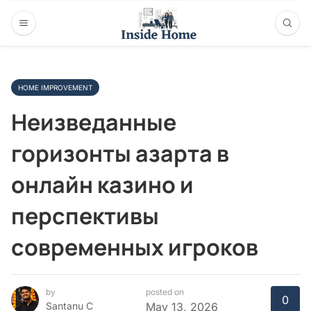
HOME IMPROVEMENT
Неизведанные
горизонты азарта в
онлайн казино и
перспективы
современных игроков
by
posted on
0
Santanu C
May 13, 2026