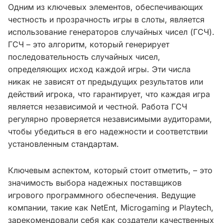
Одним из ключевых элементов, обеспечивающих
честность и прозрачность игры в слоты, является
использование генераторов случайных чисел (ГСЧ).
ГСЧ – это алгоритм, который генерирует
последовательность случайных чисел,
определяющих исход каждой игры. Эти числа
никак не зависят от предыдущих результатов или
действий игрока, что гарантирует, что каждая игра
является независимой и честной. Работа ГСЧ
регулярно проверяется независимыми аудиторами,
чтобы убедиться в его надежности и соответствии
установленным стандартам.
Ключевым аспектом, который стоит отметить, – это
значимость выбора надежных поставщиков
игрового программного обеспечения. Ведущие
компании, такие как NetEnt, Microgaming и Playtech,
зарекомендовали себя как создатели качественных