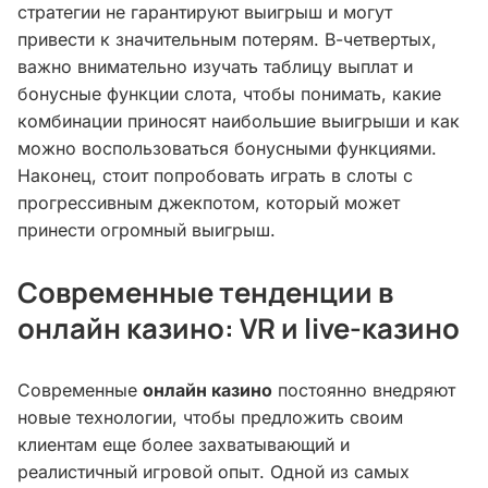
стратегии не гарантируют выигрыш и могут
привести к значительным потерям. В-четвертых,
важно внимательно изучать таблицу выплат и
бонусные функции слота, чтобы понимать, какие
комбинации приносят наибольшие выигрыши и как
можно воспользоваться бонусными функциями.
Наконец, стоит попробовать играть в слоты с
прогрессивным джекпотом, который может
принести огромный выигрыш.
Современные тенденции в
онлайн казино: VR и live-казино
Современные
онлайн казино
постоянно внедряют
новые технологии, чтобы предложить своим
клиентам еще более захватывающий и
реалистичный игровой опыт. Одной из самых