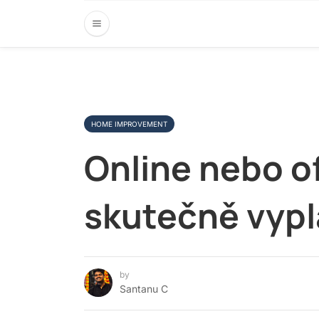
HOME IMPROVEMENT
Online nebo of
skutečně vypla
by
Santanu C