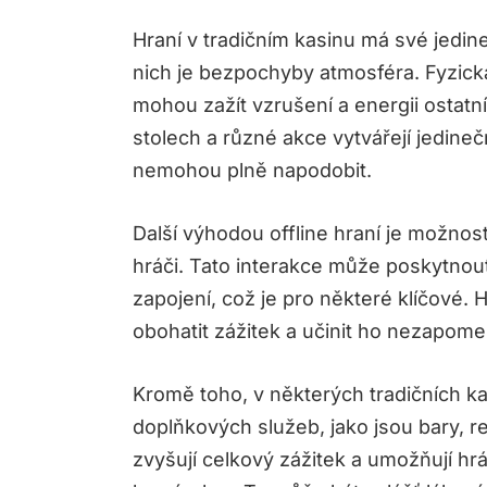
Hraní v tradičním kasinu má své jedine
nich je bezpochyby atmosféra. Fyzická 
mohou zažít vzrušení a energii ostatn
stolech a různé akce vytvářejí jedine
nemohou plně napodobit.
Další výhodou offline hraní je možnos
hráči. Tato interakce může poskytnout
zapojení, což je pro některé klíčové.
obohatit zážitek a učinit ho nezapom
Kromě toho, v některých tradičních k
doplňkových služeb, jako jsou bary, r
zvyšují celkový zážitek a umožňují hrá