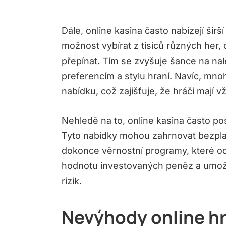
Dále, online kasina často nabízejí širš
možnost vybírat z tisíců různých her, 
přepínat. Tím se zvyšuje šance na nale
preferencím a stylu hraní. Navíc, mno
nabídku, což zajišťuje, že hráči mají 
Nehledě na to, online kasina často pos
Tyto nabídky mohou zahrnovat bezpla
dokonce věrnostní programy, které od
hodnotu investovaných peněz a umožň
rizik.
Nevýhody online hr