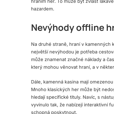
hraním her. To může být zvlášť lákavé 
hazardem.
Nevýhody offline h
Na druhé straně, hraní v kamenných k
největší nevýhodou je potřeba cestován
může znamenat značné náklady a časo
který mohou věnovat hraní, a v někte
Dále, kamenná kasina mají omezenou n
Mnoho klasických her může být nedost
hledají specifické tituly. Navíc, s n
vyvinulo tak, že nabízejí interaktivní 
schopná poskytnout.