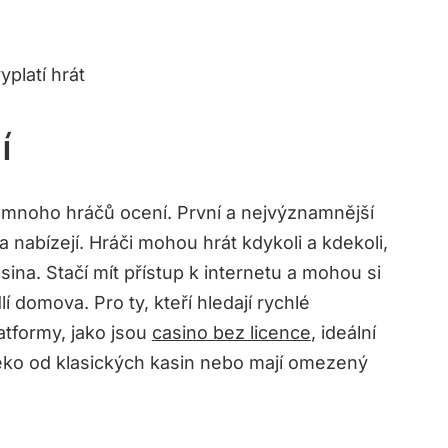
platí hrát
í
é mnoho hráčů ocení. První a nejvýznamnější
a nabízejí. Hráči mohou hrát kdykoli a kdekoli,
ina. Stačí mít přístup k internetu a mohou si
í domova. Pro ty, kteří hledají rychlé
atformy, jako jsou
casino bez licence
, ideální
aleko od klasických kasin nebo mají omezený