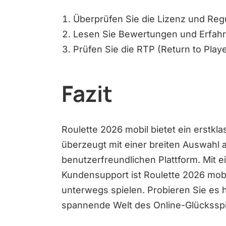
Überprüfen Sie die Lizenz und Reg
Lesen Sie Bewertungen und Erfahr
Prüfen Sie die RTP (Return to Playe
Fazit
Roulette 2026 mobil bietet ein erstkla
überzeugt mit einer breiten Auswahl a
benutzerfreundlichen Plattform. Mit e
Kundensupport ist Roulette 2026 mobil
unterwegs spielen. Probieren Sie es 
spannende Welt des Online-Glücksspi