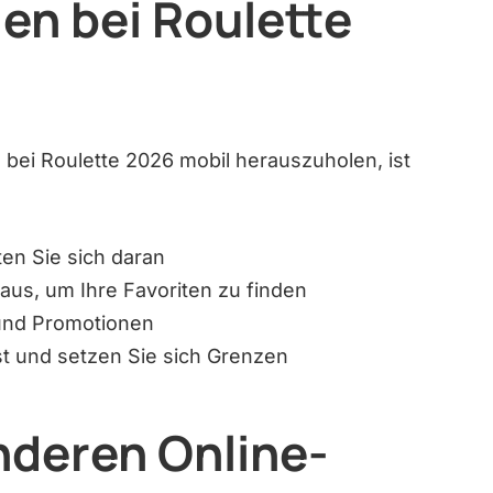
en bei Roulette
 bei Roulette 2026 mobil herauszuholen, ist
ten Sie sich daran
aus, um Ihre Favoriten zu finden
und Promotionen
t und setzen Sie sich Grenzen
nderen Online-