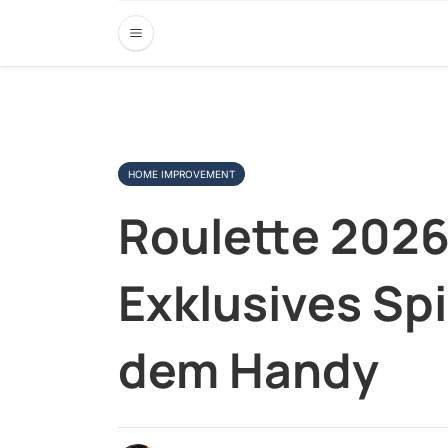
HOME IMPROVEMENT
Roulette 2026
Exklusives Spi
dem Handy