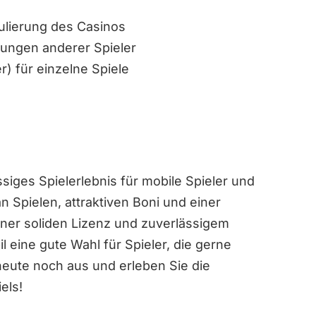
ulierung des Casinos
ungen anderer Spieler
r) für einzelne Spiele
ssiges Spielerlebnis für mobile Spieler und
n Spielen, attraktiven Boni und einer
iner soliden Lizenz und zuverlässigem
 eine gute Wahl für Spieler, die gerne
heute noch aus und erleben Sie die
els!