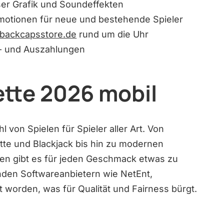
ser Grafik und Soundeffekten
motionen für neue und bestehende Spieler
backcapsstore.de
rund um die Uhr
- und Auszahlungen
ette 2026 mobil
l von Spielen für Spieler aller Art. Von
tte und Blackjack bis hin zu modernen
len gibt es für jeden Geschmack etwas zu
nden Softwareanbietern wie NetEnt,
 worden, was für Qualität und Fairness bürgt.